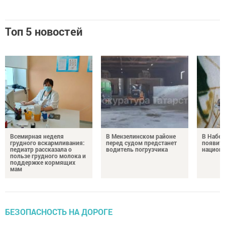
Топ 5 новостей
Всемирная неделя
В Мензелинском районе
В Набе
грудного вскармливания:
перед судом предстанет
появитс
педиатр рассказала о
водитель погрузчика
национ
пользе грудного молока и
поддержке кормящих
мам
БЕЗОПАСНОСТЬ НА ДОРОГЕ