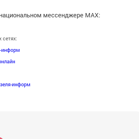
в национальном мессенджере MАХ:
 сетях:
я-информ
онлайн
нзеля-информ