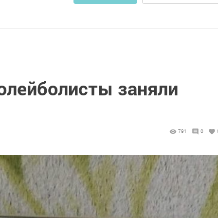
олейболисты заняли
791
0