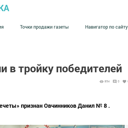
КА
ия
Точки продажи газеты
Навигатор по сайту
и в тройку победителей
854
0
четы» признан Овчинников Данил № 8 .