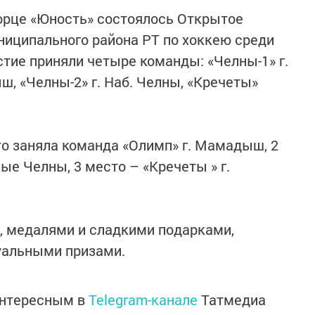
ворце «Юность» состоялось Открытое
иципального района РТ по хоккею среди
стие приняли четыре команды: «Челны-1» г.
, «Челны-2» г. Наб. Челны, «Кречеты»
то заняла команда «Олимп» г. Мамадыш, 2
ые Челны, 3 место – «Кречеты » г.
 медалями и сладкими подарками,
уальными призами.
интересным в
Telegram-канале
Татмедиа