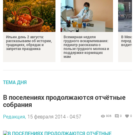
Ильин день 2 августа:
Всемирная неделя
В Менз
рассказываем об истории,
грудного вскармливания:
перед с
традициях, обрядах и
педиатр рассказала о
водител
запретах праздника
пользе грудного молока и
поддержке кормящих
мам
ТЕМА ДНЯ
В поселениях продолжаются отчётные
собрания
Редакция,
15 февраля 2014 - 04:57
906
0
0