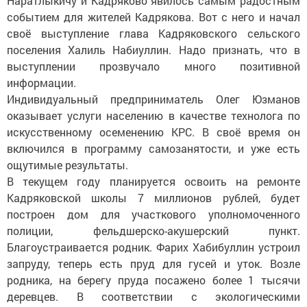
Наратлыкичу и Кадряково явилось самым радостным
событием для жителей Кадрякова. Вот с него и начал
своё выступление глава Кадряковского сельского
поселения Халиль Набиуллин. Надо признать, что в
выступлении прозвучало много позитивной
информации.
Индивидуальный предприниматель Олег Юзманов
оказывает услуги населению в качестве технолога по
искусственному осеменению КРС. В своё время он
включился в программу самозанятости, и уже есть
ощутимые результаты.
В текущем году планируется освоить на ремонте
Кадряковской школы 7 миллионов рублей, будет
построен дом для участкового уполномоченного
полиции, фельдшерско-акушерский пункт.
Благоустраивается родник. Фарих Хабибуллин устроил
запруду, теперь есть пруд для гусей и уток. Возле
родника, на берегу пруда посажено более 1 тысячи
деревцев. В соответствии с экологическими