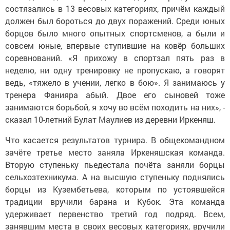
состязались в 13 весовых категориях, причём каждый
должен был бороться до двух поражений. Среди юных
борцов было много опытных спортсменов, а были и
совсем юные, впервые ступившие на ковёр больших
соревнований. «Я прихожу в спортзал пять раз в
неделю, ни одну тренировку не пропускаю, а говорят
ведь, «тяжело в учении, легко в бою». Я занимаюсь у
тренера Фанияра абый. Двое его сыновей тоже
занимаются борьбой, я хочу во всём походить на них», -
сказал 10-летний Булат Маулиев из деревни Иркеняш.
Что касается результатов турнира. В общекомандном
зачёте третье место заняла Иркеняшская команда.
Вторую ступеньку пьедестала почёта заняли борцы
сельхозтехникума. А на высшую ступеньку поднялись
борцы из Кузембетьева, которым по устоявшейся
традиции вручили барана и Кубок. Эта команда
удерживает первенство третий год подряд. Всем,
занявшим места в своих весовых категориях, вручили