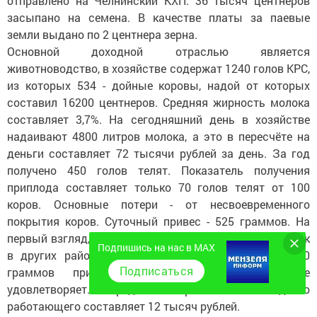
отправлено на Челнинский КХП. 36 тысяч центнеров
засыпано на семена. В качестве платы за паевые
земли выдано по 2 центнера зерна.
Основной доходной отраслью является
животноводство, в хозяйстве содержат 1240 голов КРС,
из которых 534 - дойные коровы, надой от которых
составил 16200 центнеров. Средняя жирность молока
составляет 3,7%. На сегодняшний день в хозяйстве
надаивают 4800 литров молока, а это в пересчёте на
деньги составляет 72 тысячи рублей за день. За год
получено 450 голов телят. Показатель получения
приплода составляет только 70 голов телят от 100
коров. Основные потери - от несвоевременного
покрытия коров. Суточный привес - 525 граммов. На
первый взгляд, показатель неплохой, но в то время, как
Подпишись на нас в MAX
в других районах ведут речь о получении 800, 900
Подписаться
граммов привеса, этот показатель нас не
удовлетворяет. Средняя зарплата на одного
работающего составляет 12 тысяч рублей.