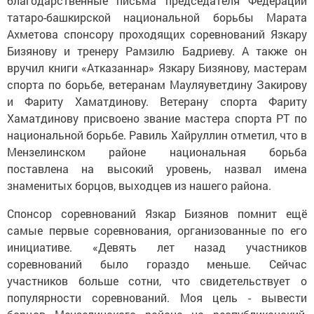
благодарственные письма председателя Федерации
татаро-башкирской национальной борьбы Марата
Ахметова спонсору проходящих соревнований Язкару
Бизянову и тренеру Рамзилю Бадриеву. А также он
вручил книги «Атказаннар» Язкару Бизянову, мастерам
спорта по борьбе, ветеранам Мауляуветдину Закирову
и Фариту Хаматдинову. Ветерану спорта Фариту
Хаматдинову присвоено звание мастера спорта РТ по
национальной борьбе. Равиль Хайруллин отметил, что в
Мензелинском районе национальная борьба
поставлена на высокий уровень, назвал имена
знаменитых борцов, выходцев из нашего района.
Спонсор соревнований Язкар Бизянов помнит ещё
самые первые соревнования, организованные по его
инициативе. «Девять лет назад участников
соревнований было гораздо меньше. Сейчас
участников больше сотни, что свидетельствует о
популярности соревнований. Моя цель - вывести