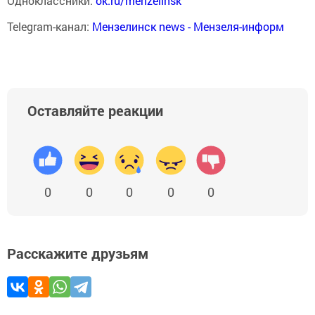
Одноклассники:
ok.ru/menzelinsk
Telegram-канал:
Мензелинск news - Мензеля-информ
Оставляйте реакции
0
0
0
0
0
Расскажите друзьям