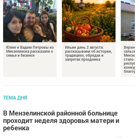
Юлия и Вадим Петровы из
Ильин день 2 августа:
Верхне
Мензелинска рассказали о
рассказываем об истории,
сельско
семье и бизнесе
традициях, обрядах и
Мензели
запретах праздника
стало п
республ
конкурс
благоус
ТЕМА ДНЯ
В Мензелинской районной больнице
проходит неделя здоровья матери и
ребенка