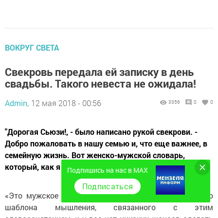
ВОКРУГ СВЕТА
Свекровь передала ей записку в день
свадьбы. Такого невеста не ожидала!
Admin,
12 мая 2018 - 00:56
3356
0
0
"Дорогая Сьюзи!, - было написано рукой свекрови. -
Добро пожаловать в нашу семью и, что еще важнее, в
семейную жизнь. Вот женско-мужской словарь,
который, как я думаю, поможет тебе."
Подпишись на нас в MAX
Подписаться
«Это мужское дело». — Перевод: «Нет рационального
шаблона мышления, связанного с этим