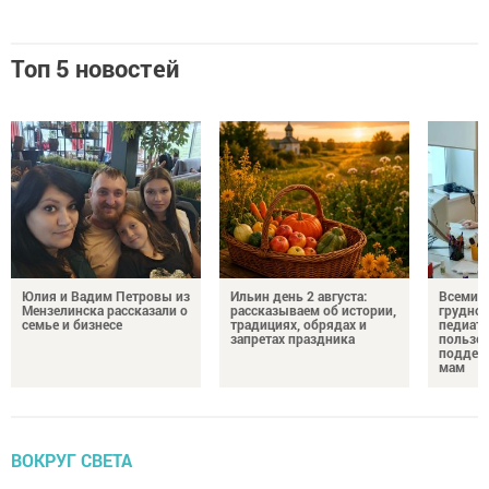
Топ 5 новостей
Юлия и Вадим Петровы из
Ильин день 2 августа:
Всемир
Мензелинска рассказали о
рассказываем об истории,
грудног
семье и бизнесе
традициях, обрядах и
педиатр
запретах праздника
пользе 
поддер
мам
ВОКРУГ СВЕТА