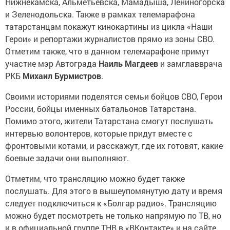
Нижнекамска, Альметьевска, Мамадыша, Лениногорска
и Зеленодольска. Также в рамках телемарафона
татарстанцам покажут кинокартины из цикла «Наши
Герои» и репортажи журналистов прямо из зоны СВО.
Отметим также, что в данном телемарафоне примут
участие мэр Автограда
Наиль Магдеев
и замглавврача
РКБ
Михаил Бурмистров
.
Своими историями поделятся семьи бойцов СВО, Герои
России, бойцы именных батальонов Татарстана.
Помимо этого, жители Татарстана смогут послушать
интервью волонтеров, которые придут вместе с
фронтовыми котами, и расскажут, где их готовят, какие
боевые задачи они выполняют.
Отметим, что трансляцию можно будет также
послушать. Для этого в вышеупомянутую дату и время
следует подключиться к «Болгар радио». Трансляцию
можно будет посмотреть не только напрямую по ТВ, но
и в официальной группе ТНВ в «ВКонтакте» и на сайте