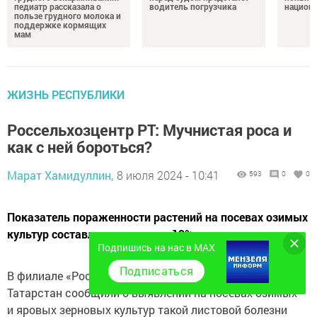
педиатр рассказала о
водитель погрузчика
национ
пользе грудного молока и
поддержке кормящих
мам
ЖИЗНЬ РЕСПУБЛИКИ
Россельхозцентр РТ: Мучнистая роса и
как с ней бороться?
Марат Хамидуллин,
8 июля 2024 - 10:41
593
0
0
Показатель пораженности растений на посевах озимых
культур составляет в среднем 12%
Подпишись на нас в MAX
Подписаться
В филиале «Россельхозцентра» по Республике
Татарстан сообщили о выявлении на посевах озимых
и яровых зерновых культур такой листовой болезни