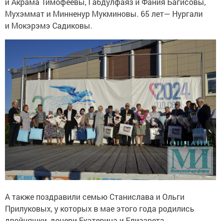
и Акрама Тимофеевы, Габдулфаяз и Фания Багисовы,
Мухэммат и Минненур Мукминовы. 65 лет— Нургали
и Мокэрэмэ Садиковы.
А также поздравили семью Станислава и Ольги
Прилуковых, у которых в мае этого года родились
двойняшки, дочери Екатерина и Елизавета.