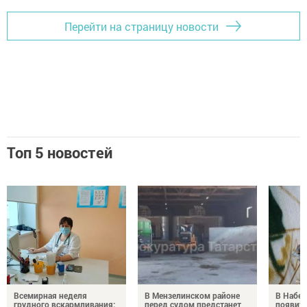
Перейти на страницу новости
Топ 5 новостей
Всемирная неделя
В Мензелинском районе
В Набе
грудного вскармливания:
перед судом предстанет
появитс