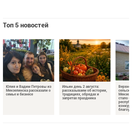
Топ 5 новостей
Юлия и Вадим Петровы из
Ильин день 2 августа:
Верхне
Мензелинска рассказали о
рассказываем об истории,
сельско
семье и бизнесе
традициях, обрядах и
Мензели
запретах праздника
стало п
республ
конкурс
благоус