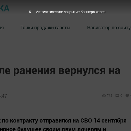
КА
5
Автоматическое закрытие баннера через
ия
Точки продажи газеты
Навигатор по сайту
е ранения вернулся на
4:47
712
0
 по контракту отправился на СВО 14 сентября
мирное будущее своим двум дочерям и