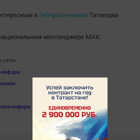
интересным в
Telegram-канале
Татмедиа
в национальном мессенджере MАХ:
 сетях:
я-информ
онлайн
нзеля-информ