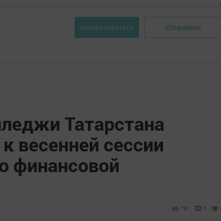
Отправить
Авторизоваться
лледжи Татарстана
к весенней сессии
по финансовой
791
0