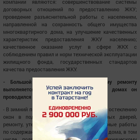
компании являются: совершенствование системы
договорных отношений по предоставлению ЖКУ;
проведение разъяснительной работы с населением,
направленной на сохранность общего имущества
многоквартирного дома, на улучшение качественных
характеристик предоставления ЖКУ населению;
качественное оказание услуг в сфере ЖКХ с
соблюдением правил и норм технической эксплуатации
жилищного фонда, государственных стандартов
качества предоставления ЖКУ.
- Большой объём работ по текущему ремонту
выполняется в течение года? В каких домах он
проводился в прошлом году?
- В зимний период выполняются работы по остеклению
окон в подъездах, утеплению подъездных дверей,
ремонту, утеплению чердаков. Все ремонтные работы
по содержанию общего имущества жилого дома, в том
числе подвала, чердака, крыши и техническому