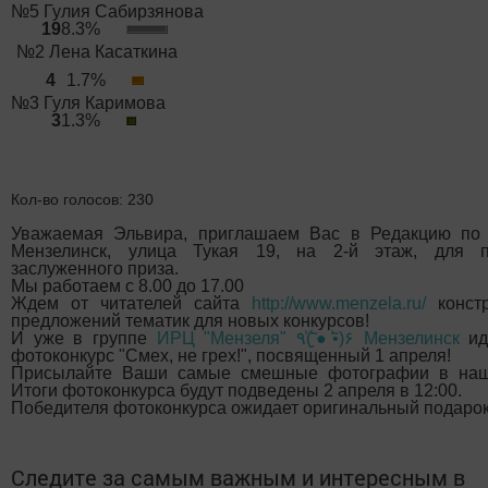
№5 Гулия Сабирзянова
19
8.3%
№2 Лена Касаткина
4
1.7%
№3 Гуля Каримова
3
1.3%
Кол-во голосов
: 230
Уважаемая Эльвира, приглашаем Вас в Редакцию по 
Мензелинск, улица Тукая 19, на 2-й этаж, для п
заслуженного приза.
Мы работаем с 8.00 до 17.00
Ждем от читателей сайта
http://www.menzela.ru/
констр
предложений тематик для новых конкурсов!
И уже в группе
ИРЦ "Мензеля" ٩(̾●̮̮̃̾•̃̾)۶ Мензелинск
и
фотоконкурс "Смех, не грех!", посвященный 1 апреля!
Присылайте Ваши самые смешные фотографии в нашу
Итоги фотоконкурса будут подведены 2 апреля в 12:00.
Победителя фотоконкурса ожидает оригинальный подарок
Следите за самым важным и интересным в