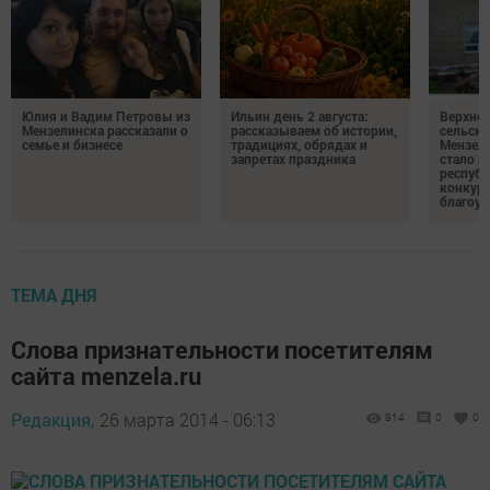
Юлия и Вадим Петровы из
Ильин день 2 августа:
Верхне
Мензелинска рассказали о
рассказываем об истории,
сельско
семье и бизнесе
традициях, обрядах и
Мензели
запретах праздника
стало п
республ
конкурс
благоус
ТЕМА ДНЯ
Слова признательности посетителям
сайта menzela.ru
Редакция,
26 марта 2014 - 06:13
814
0
0