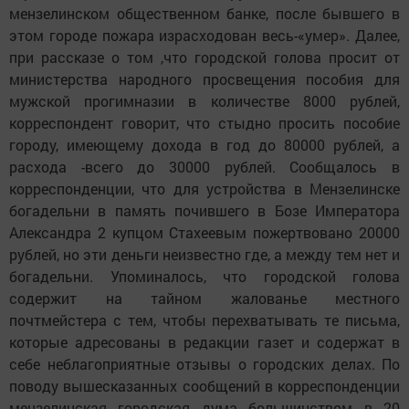
мензелинском общественном банке, после бывшего в
этом городе пожара израсходован весь-«умер». Далее,
при рассказе о том ,что городской голова просит от
министерства народного просвещения пособия для
мужской прогимназии в количестве 8000 рублей,
корреспондент говорит, что стыдно просить пособие
городу, имеющему дохода в год до 80000 рублей, а
расхода -всего до 30000 рублей. Сообщалось в
корреспонденции, что для устройства в Мензелинске
богадельни в память почившего в Бозе Императора
Александра 2 купцом Стахеевым пожертвовано 20000
рублей, но эти деньги неизвестно где, а между тем нет и
богадельни. Упоминалось, что городской голова
содержит на тайном жалованье местного
почтмейстера с тем, чтобы перехватывать те письма,
которые адресованы в редакции газет и содержат в
себе неблагоприятные отзывы о городских делах. По
поводу вышесказанных сообщений в корреспонденции
мензелинская городская дума большинством в 20