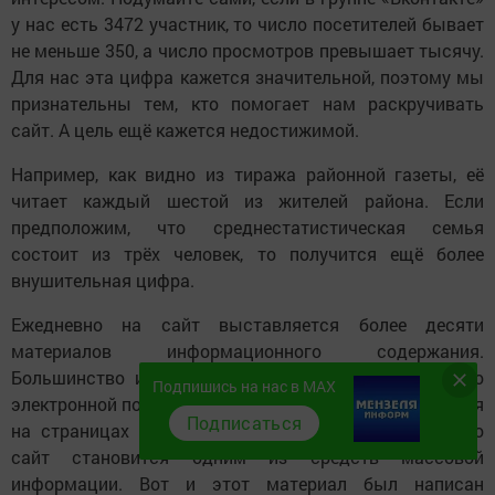
у нас есть 3472 участник, то число посетителей бывает
не меньше 350, а число просмотров превышает тысячу.
Для нас эта цифра кажется значительной, поэтому мы
признательны тем, кто помогает нам раскручивать
сайт. А цель ещё кажется недостижимой.
Например, как видно из тиража районной газеты, её
читает каждый шестой из жителей района. Если
предположим, что среднестатистическая семья
состоит из трёх человек, то получится ещё более
внушительная цифра.
Ежедневно на сайт выставляется более десяти
материалов информационного содержания.
Большинство из них - ваши новости, присланные по
Подпишись на нас в MAX
электронной почте. Если ваша информация не появится
Подписаться
на страницах газеты, то не обижайтесь. Постепенно
сайт становится одним из средств массовой
информации. Вот и этот материал был написан