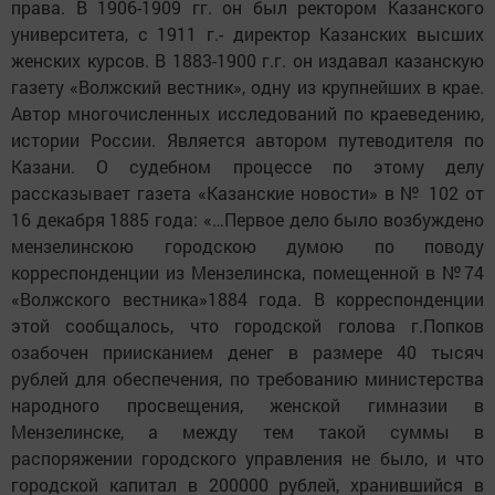
права. В 1906-1909 гг. он был ректором Казанского
университета, с 1911 г.- директор Казанских высших
женских курсов. В 1883-1900 г.г. он издавал казанскую
газету «Волжский вестник», одну из крупнейших в крае.
Автор многочисленных исследований по краеведению,
истории России. Является автором путеводителя по
Казани. О судебном процессе по этому делу
рассказывает газета «Казанские новости» в № 102 от
16 декабря 1885 года: «…Первое дело было возбуждено
мензелинскою городскою думою по поводу
корреспонденции из Мензелинска, помещенной в №74
«Волжского вестника»1884 года. В корреспонденции
этой сообщалось, что городской голова г.Попков
озабочен приисканием денег в размере 40 тысяч
рублей для обеспечения, по требованию министерства
народного просвещения, женской гимназии в
Мензелинске, а между тем такой суммы в
распоряжении городского управления не было, и что
городской капитал в 200000 рублей, хранившийся в