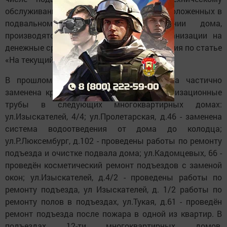
обслуживанию общих коммуникаций, расположенных в
подвальном и чердачном помещении дома,
производятся силами управляющей организации на
денежные средства, собираемые с населения по статье
«На текущий ремонт».
В прошлом году на эти средства была частично
заменена кровля, водопроводные и канализационные
трубы в следующих многоквартирных домах:
ул.Изыскателей, 4/4; ул.Пролетарская, д.46 - заменена
система водоотведения от дома до колодца;
ул.Р.Люксембург, д.102 - проведены работы по ремонту
подъезда и очистке подвала дома; ул.Кадомцевых, 66 -
проведён косметический ремонт подъездов с заменой
окон; ул.Изыскателей, д.4/2 - проведены работы по
ремонту подъезда, ул Изыскателей, д. 1/2 работы по
ремонту полов в подъездах, ул.Тукая, д.61 - проведён
ремонт подъезда после пожара в одной из квартир. В
подъездах 12-ти многоквартирных домов,