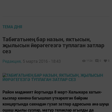
ТЕМА ДНЯ
Табигатьнең бар назын, яктысын,
җылысын йөрәгегезгә туплаган затлар
сез
Редакция,
5 марта 2016 - 18:43
1124
0
0
Район мәдәният йортында 8 март-Халыкара хатын-
кызлар көненә багышлап үткәрелгән бәйрәм
концертында сәхнәдән гүзәл затлар адресына әнә шуңа
ошаш җылы сүзләр, матур теләкләр агылды да