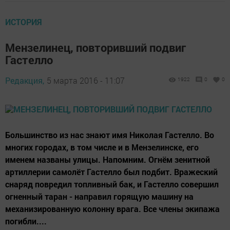
ИСТОРИЯ
Мензелинец, повторивший подвиг
Гастелло
Редакция,
5 марта 2016 - 11:07
1922
0
0
Большинство из нас знают имя Николая Гастелло. Во
многих городах, в том числе и в Мензелинске, его
именем названы улицы. Напомним. Огнём зенитной
артиллерии самолёт Гастелло был подбит. Вражеский
снаряд повредил топливный бак, и Гастелло совершил
огненный таран - направил горящую машину на
механизированную колонну врага. Все члены экипажа
погибли....