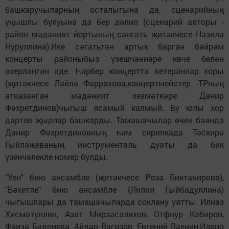
башкаручыларның осталыгына да, сценарийның
уңышлы булуына да бер дәлил (сценарий авторы -
район мәдәният йортының сәнгать җитәкчесе Нәзилә
Нуруллина).Ике сәгатьтән артык барган бәйрәм
концерты районыбыз үзешчәннәре көче белән
әзерләнгән иде. Һәрбер концертта ветераннар хоры
(җитәкчесе Ләйлә Фәррахова,концертмейстер -ТРның
атказанган мәдәният хезмәткәре Данир
Фәхретдинов)чыгыш ясамый калмый. Бу юлы хор
дәртле җырлар башкарды. Тамашачылар өчен баянда
Данир Фәхретдиновның һәм скрипкада Тәскирә
Гыйләҗеваның инструменталь дуэты да бик
үзенчәлекле номер булды.
"Уен" бию ансамбле (җитәкчесе Роза Биктаһирова),
"Бәхетле" бию ансамбле (Лилия Гыйбадуллина)
чыгышлары да тамашачыларда соклану уятты. Илназ
Хисмәтуллин, Азат Мирзасалихов, Отфнур Кабиров,
Фаиза Бәдриева, Айдар Вагизов, Евгений Вахнин,Илвир