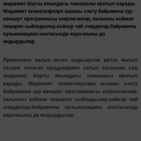
мәдәният йорты янындагы тамашаны яратып карады.
Мәдәният хезмәткәрләре кышны озату бәйрәменә зур
көнцерт программасы әзерләгәннәр, халыкны коймак
пешереп сыйладылар,кайнар чәй эчерделәр,бәйрәмнең
кульминацион ноктасында карачкыны да
яндырдылар.
Ярминкәне халык көтеп алды,иртән иртүк чыгып
үзләре теләгән продукцияне сатып алганнан соң
мәдәният йорты янындагы тамашаны яратып
карады. Мәдәният хезмәткәрләре кышны озату
бәйрәменә зур көнцерт программасы әзерләгәннәр,
халыкны коймак пешереп сыйладылар,кайнар чәй
эчерделәр,бәйрәмнең кульминацион ноктасында
карачкыны да яндырдылар.