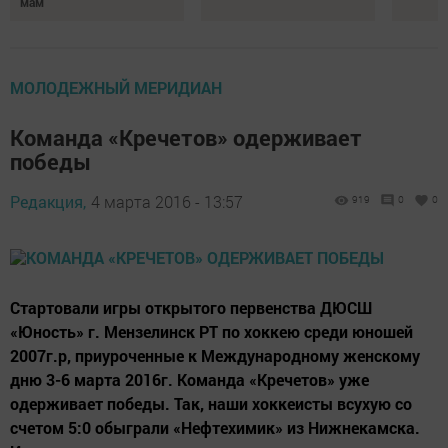
мам
МОЛОДЕЖНЫЙ МЕРИДИАН
Команда «Кречетов» одерживает
победы
Редакция,
4 марта 2016 - 13:57
919
0
0
Стартовали игры открытого первенства ДЮСШ
«Юность» г. Мензелинск РТ по хоккею среди юношей
2007г.р, приуроченные к Международному женскому
дню 3-6 марта 2016г. Команда «Кречетов» уже
одерживает победы. Так, наши хоккеисты всухую со
счетом 5:0 обыграли «Нефтехимик» из Нижнекамска.