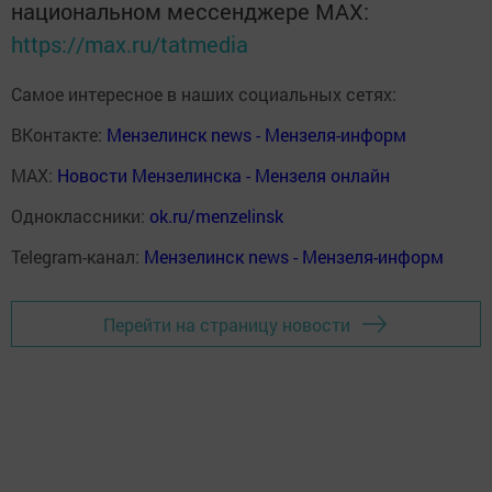
национальном мессенджере MАХ:
https://max.ru/tatmedia
Самое интересное в наших социальных сетях:
ВКонтакте:
Мензелинск news - Мензеля-информ
MAX:
Новости Мензелинска - Мензеля онлайн
Одноклассники:
ok.ru/menzelinsk
Telegram-канал:
Мензелинск news - Мензеля-информ
Перейти на страницу новости