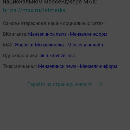
национальном мессенджере MАХ:
https://max.ru/tatmedia
Самое интересное в наших социальных сетях:
ВКонтакте:
Мензелинск news - Мензеля-информ
MAX:
Новости Мензелинска - Мензеля онлайн
Одноклассники:
ok.ru/menzelinsk
Telegram-канал:
Мензелинск news - Мензеля-информ
Перейти на страницу новости