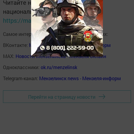
Читайте новости Татарстана в
национальном мессенджере MАХ:
https://max.ru/tatmedia
Самое интересное в наших социальных сетях:
ВКонтакте:
Мензелинск news - Мензеля-информ
MAX:
Новости Мензелинска - Мензеля онлайн
Одноклассники:
ok.ru/menzelinsk
Telegram-канал:
Мензелинск news - Мензеля-информ
Перейти на страницу новости