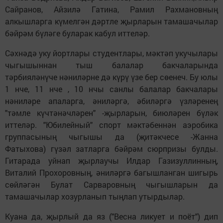
Сайранов, Айзилә Гатина, Рамил Рахмановның
алкышларга күмелгән дәртле җырларын тамашачылар
бәйрәм бүләге буларак кабул иттеләр.
Сәхнәдә уку йортлары студентлары, мәктәп укучылары
чыгышыннан тыш балалар бакчаларында
тәрбияләнүче нәниләрне дә күрү үзе бер сөенеч. Бу юлы
1 нче, 11 нче , 10 нчы санлы балалар бакчалары
нәниләре апаларга, әниләргә, әбиләргә үзләренең
"тәмле күчтәнәчләрен" -җырларын, биюләрен бүләк
иттеләр. "Юбилейный" спорт мәктәбеннән аэробика
группасының чыгышы да (җитәкчесе -Жанна
Фатыхова) гүзәл затларга бәйрәм сюрпризы булды.
Гитарада уйнап җырлаучы Илдар Газизуллинның,
Виталий Прохоровның, әниләргә багышланган шигырь
сөйләгән Булат Сарваровның чыгышларын да
тамашачылар хозурланып тыңлап утырдылар.
Куана да, җырлый да яз ("Весна ликует и поёт") дип