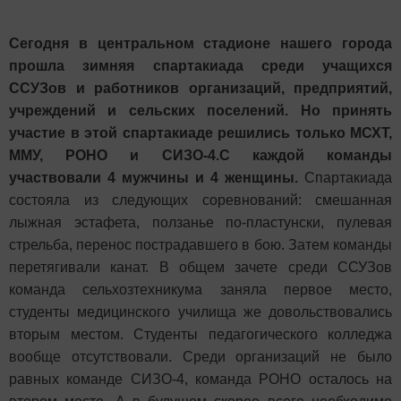
Сегодня в центральном стадионе нашего города
прошла зимняя спартакиада среди учащихся
ССУЗов и работников организаций, предприятий,
учреждений и сельских поселений. Но принять
участие в этой спартакиаде решились только МСХТ,
ММУ, РОНО и СИЗО-4.С каждой команды
участвовали 4 мужчины и 4 женщины.
Спартакиада
состояла из следующих соревнований: смешанная
лыжная эстафета, ползанье по-пластунски, пулевая
стрельба, перенос пострадавшего в бою. Затем команды
перетягивали канат. В общем зачете среди ССУЗов
команда сельхозтехникума заняла первое место,
студенты медицинского училища же довольствовались
вторым местом. Студенты педагогического колледжа
вообще отсутствовали. Среди организаций не было
равных команде СИЗО-4, команда РОНО осталось на