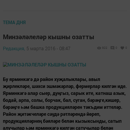
ТЕМА ДНЯ
Минзәләлеләр кышны озатты
Редакция,
5 марта 2016 - 08:47
922
0
0
Бу ярминкәгә дә район хуҗалыклары, авыл
җирлекләре, шәхси эшмәкәрләр, фермерлар килгән иде.
Ярминкәгә алар сыер, дуңгыз, сарык ите, катнаш азык,
бодай, арпа, солы, борчак, бал, суган, бәрәңге,кишер,
бәрәңге һәм башка продукцияләрен тәкъдим иттеләр.
Район җитәкчеләре сәүдә рәтләрендә йөреп,
продукцияләрнең бәяләре белән кызыксынды, сатып
алучылар һәм ярминкәгә килгән сатучылар белән