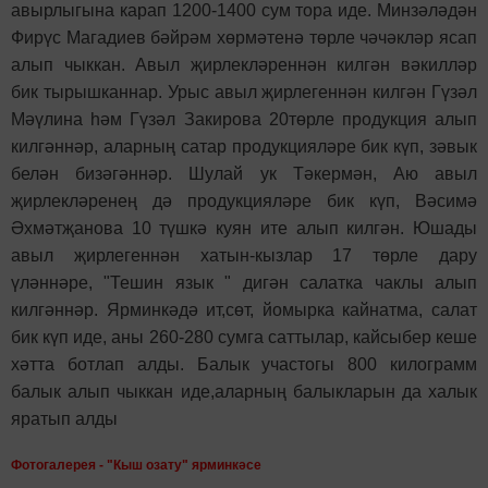
авырлыгына карап 1200-1400 сум тора иде. Минзәләдән
Фирүс Магадиев бәйрәм хөрмәтенә төрле чәчәкләр ясап
алып чыккан. Авыл җирлекләреннән килгән вәкилләр
бик тырышканнар. Урыс авыл җирлегеннән килгән Гүзәл
Мәүлина һәм Гүзәл Закирова 20төрле продукция алып
килгәннәр, аларның сатар продукцияләре бик күп, зәвык
белән бизәгәннәр. Шулай ук Тәкермән, Аю авыл
җирлекләренең дә продукцияләре бик күп, Вәсимә
Әхмәтҗанова 10 түшкә куян ите алып килгән. Юшады
авыл җирлегеннән хатын-кызлар 17 төрле дару
үләннәре, "Тешин язык " дигән салатка чаклы алып
килгәннәр. Ярминкәдә ит,сөт, йомырка кайнатма, салат
бик күп иде, аны 260-280 сумга саттылар, кайсыбер кеше
хәтта ботлап алды. Балык участогы 800 килограмм
балык алып чыккан иде,аларның балыкларын да халык
яратып алды
Фотогалерея - "Кыш озату" ярминкәсе