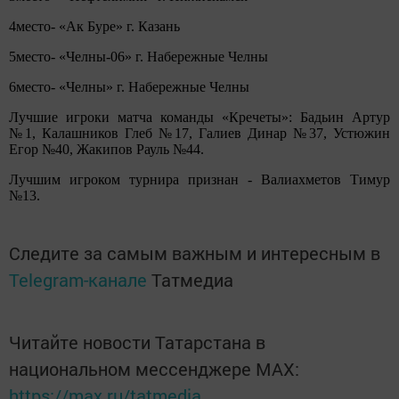
4место- «Ак Буре» г. Казань
5место- «Челны-06» г. Набережные Челны
6место- «Челны» г. Набережные Челны
Лучшие игроки матча команды «Кречеты»: Бадьин Артур
№1, Калашников Глеб №17, Галиев Динар №37, Устюжин
Егор №40, Жакипов Рауль №44.
Лучшим игроком турнира признан - Валиахметов Тимур
№13.
Следите за самым важным и интересным в
Telegram-канале
Татмедиа
Читайте новости Татарстана в
национальном мессенджере MАХ:
https://max.ru/tatmedia