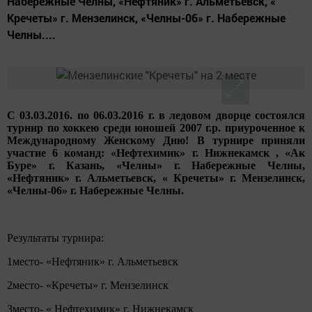
Набережные Челны, «Нефтяник» г. Альметьевск, «
Кречеты» г. Мензелинск, «Челны-06» г. Набережные
Челны....
С 03.03.2016. по 06.03.2016 г. в ледовом дворце состоялся
турнир по хоккею среди юношей 2007 г.р. приуроченное к
Международному Женскому Дню! В турнире приняли
участие 6 команд: «Нефтехимик» г. Нижнекамск , «Ак
Буре» г. Казань, «Челны» г. Набережные Челны,
«Нефтяник» г. Альметьевск, « Кречеты» г. Мензелинск,
«Челны-06» г. Набережные Челны.
Результаты турнира:
1место- «Нефтяник» г. Альметьевск
2место- «Кречеты» г. Мензелинск
3место- « Нефтехимик» г. Нижнекамск