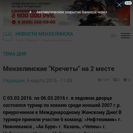
3
Автоматическое закрытие баннера через
НОВОСТИ МЕНЗЕЛИНСКА
18+
Газета "Мензеля" - Мензелинский район
ТЕМА ДНЯ
Мензелинские "Кречеты" на 2 месте
Редакция,
6 марта 2016 - 11:09
1261
0
0
С 03.03.2016. по 06.03.2016 г. в ледовом дворце
состоялся турнир по хоккею среди юношей 2007 г.р.
приуроченное к Международному Женскому Дню! В
турнире приняли участие 6 команд: «Нефтехимик» г.
Нижнекамск , «Ак Буре» г. Казань, «Челны» г.