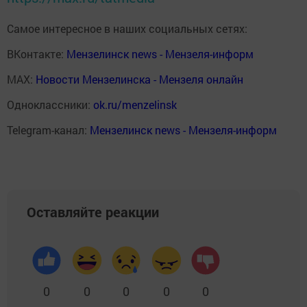
Самое интересное в наших социальных сетях:
ВКонтакте:
Мензелинск news - Мензеля-информ
MAX:
Новости Мензелинска - Мензеля онлайн
Одноклассники:
ok.ru/menzelinsk
Telegram-канал:
Мензелинск news - Мензеля-информ
Оставляйте реакции
0
0
0
0
0