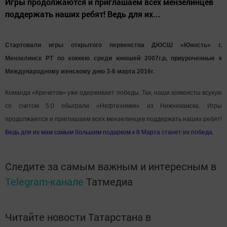
Игры продолжаются и приглашаем всех мензелинцев
поддержать наших ребят! Ведь для их...
Стартовали игры открытого первенства ДЮСШ «Юность» г.
Мензелинск РТ по хоккею среди юношей 2007г.р, приуроченные к
Международному женскому дню 3-6 марта 2016г.
Команда «Кречетов» уже одерживает победы. Так, наши хоккеисты всухую
со счетом 5:0 обыграли «Нефтехимик» из Нижнекамска. Игры
продолжаются и приглашаем всех мензелинцев поддержать наших ребят!
Ведь для их мам самым большим подарком к 8 Марта станет их победа.
Следите за самым важным и интересным в
Telegram-канале
Татмедиа
Читайте новости Татарстана в