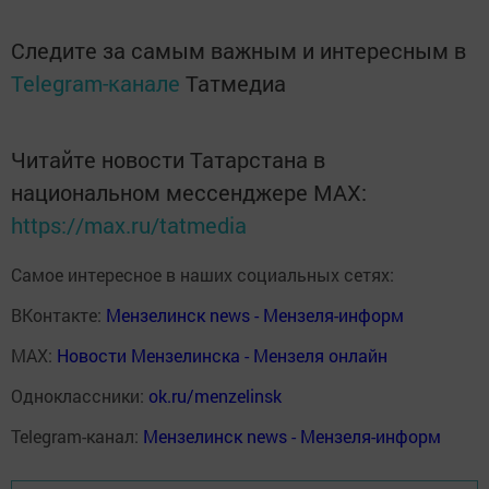
Следите за самым важным и интересным в
Telegram-канале
Татмедиа
Читайте новости Татарстана в
национальном мессенджере MАХ:
https://max.ru/tatmedia
Самое интересное в наших социальных сетях:
ВКонтакте:
Мензелинск news - Мензеля-информ
MAX:
Новости Мензелинска - Мензеля онлайн
Одноклассники:
ok.ru/menzelinsk
Telegram-канал:
Мензелинск news - Мензеля-информ