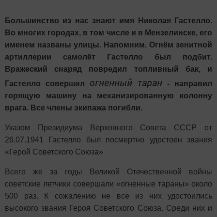
Большинство из нас знают имя Николая Гастелло.
Во многих городах, в том числе и в Мензелинске, его
именем названы улицы. Напомним. Огнём зенитной
артиллерии самолёт Гастелло был подбит.
Вражеский снаряд повредил топливный бак, и
огненный таран
Гастелло совершил
- направил
горящую машину на механизированную колонну
врага. Все члены экипажа погибли.
Указом Президиума Верховного Совета СССР от
26.07.1941 Гастелло был посмертно удостоен звания
«Герой Советского Союза»
Всего же за годы Великой Отечественной войны
советские летчики совершали «огненные тараны» около
500 раз. К сожалению не все из них удостоились
высокого звания Героя Советского Союза. Среди них и