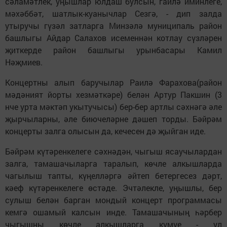
сәламәтлек, уңышлар юлдаш булсын, гаилә иминлеге,
мәхәббәт, шатлык-куанычлар Сезгә, - дип залда
утыручы гүзәл затларга Минзәлә муниципаль район
башлыгы Айдар Салахов исеменнән котлау сүзләрен
җиткерде район башлыгы урынбасары Камил
Нәҗмиев.
Концертны алып баручылар Раилә Фарахова(район
мәдәният йорты хезмәткәре) белән Артур Пакшин (3
нче урта мәктәп укытучысы) бер-бер артлы сәхнәгә әле
җырчыларны, әле биючеләрне дәшеп торды. Бәйрәм
концерты залга олысын да, кечесен дә җыйган иде.
Бәйрәм күтәренкелеге сәхнәдән, чыгыш ясаучылардан
залга, тамашачыларга таралып, көчле алкышларда
чагылыш тапты, күңелләргә әйтеп бетергесез дәрт,
кәеф күтәренкелеге өстәде. Эчтәлекле, уңышлы, бер
сулыш белән барган мондый концерт программасы
кемгә ошамый калсын инде. Тамашачының һәрбер
чыгышны көчле алкышларга күмүе - ул