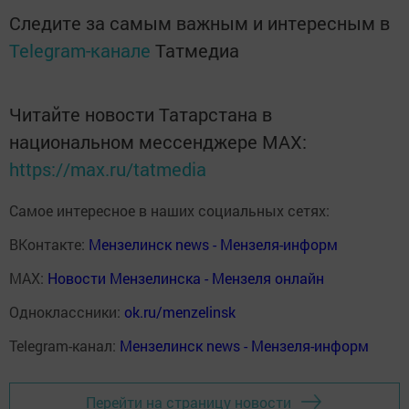
Следите за самым важным и интересным в
Telegram-канале
Татмедиа
Читайте новости Татарстана в
национальном мессенджере MАХ:
https://max.ru/tatmedia
Самое интересное в наших социальных сетях:
ВКонтакте:
Мензелинск news - Мензеля-информ
MAX:
Новости Мензелинска - Мензеля онлайн
Одноклассники:
ok.ru/menzelinsk
Telegram-канал:
Мензелинск news - Мензеля-информ
Перейти на страницу новости