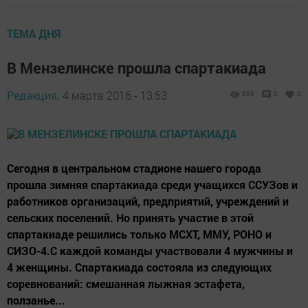
ТЕМА ДНЯ
В Мензелинске прошла спартакиада
Редакция,
4 марта 2016 - 13:53
856
0
0
Сегодня в центральном стадионе нашего города
прошла зимняя спартакиада среди учащихся ССУЗов и
работников организаций, предприятий, учреждений и
сельских поселений. Но принять участие в этой
спартакиаде решились только МСХТ, ММУ, РОНО и
СИЗО-4.С каждой команды участвовали 4 мужчины и
4 женщины. Спартакиада состояла из следующих
соревнований: смешанная лыжная эстафета,
ползанье...