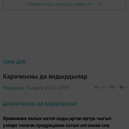
Перейти на страницу новости
ТЕМА ДНЯ
Карачкыны да яндырдылар
Редакция,
5 марта 2016 - 07:51
1017
0
0
Ярминкәне халык көтеп алды,иртән иртүк чыгып
үзләре теләгән продукцияне сатып алганнан соң