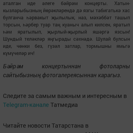
аталган иде әлеге бәйрәм концерты. Хатын-
кызларыбызның йөрәкләрендә дә язгы табигатькә хас
булганча һәрвакыт җылылык, наз, мәхәббәт ташып
торсын, һәрбер туар таң куаныч алып килсен, яратып
һәм яратылып, җырлый-җырлый яшәргә язсын!
Шундый теләкләр яңгырады сәхнәдә. Шулай булсын
иде, чөнки без, гүзәл затлар, тормышны ямьгә
күмүчеләр ич!
Бәйрәм концертыннан фотоларны
сайтыбызның фотогалереясыннан карагыз.
Следите за самым важным и интересным в
Telegram-канале
Татмедиа
Читайте новости Татарстана в