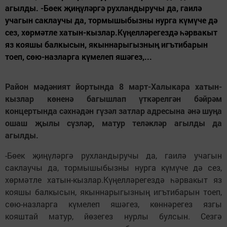
агылды. -Бөек җиңүләргә рухландыручы да, гаилә
учагын саклаучы да, тормышыбызны нурга күмүче дә
сез, хөрмәтле хатын-кызлар.Күңелләрегездә һәрвакыт
яз кояшы балкысын, якыннарыгызның игътибарын
тоеп, сөю-назларга күмелеп яшәгез,...
Район мәдәният йортында 8 март-Халыкара хатын-
кызлар көненә багышлап үткәрелгән бәйрәм
концертында сәхнәдән гүзәл затлар адресына әнә шуңа
ошаш җылы сүзләр, матур теләкләр агылды да
агылды.
-Бөек җиңүләргә рухландыручы да, гаилә учагын
саклаучы да, тормышыбызны нурга күмүче дә сез,
хөрмәтле хатын-кызлар.Күңелләрегездә һәрвакыт яз
кояшы балкысын, якыннарыгызның игътибарын тоеп,
сөю-назларга күмелеп яшәгез, көннәрегез язгы
кояштай матур, йөзегез нурлы булсын. Сезгә