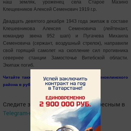
наш земляк, уроженец села Старое Мазино
Клещевников Алексей Семенович 1919 г.р.
Двадцать девятого декабря 1943 года экипаж в составе
Клешевникова Алексея Семеновича (лейтенант,
командир звена 952 шап) и Пугачева Михаила
Семеновича (сержант, воздушный стрелок), направили
свой горящий самолет на скопление сил противника
севернее станции Замосточье Витебской области.
Экипаж погиб.
Читайте также о других известный людях Мензелинского
района в рубрике История
Следите за самым важным и интересным в
Telegram-канале
Татмедиа