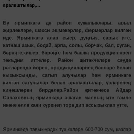
аралаштылар,...
Бу ярминкәгә дә район хуҗалыклары, авыл
җирлекләре, шәхси эшмәкәрләр, фермерлар килгән
иде. Ярминкәгә алар сыер, дуңгыз, сарык ите,
катнаш азык, бодай, арпа, солы, борчак, бал, суган,
бәрәңге,кишер, бәрәңге һәм башка продукцияләрен
тәкъдим иттеләр. Район җитәкчеләре сәүдә
рәтләрендә йөреп, продукцияләрнең бәяләре белән
кызыксынды, сатып алучылар һәм ярминкәгә
килгән сатучылар белән аралаштылар, үзләренең
киңәшләрен бирделәр.Район җитәкчесе Айдар
Салаховның ярминкәдә ашаган малның ите тәмле
икәне әллә каян күренеп тора дип ассызыклап үтте.
Ярминкәдә тавык-үрдәк түшкәләре 600-700 сум, казлар