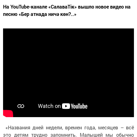
На YouTube-канале «СалаваТік» вышло новое видео на
песню «Бер атнада ничә көн?..»
«Названия дней недели, времен года, месяцев – всё
это детям трудно запомнить. Малышей мы обычно