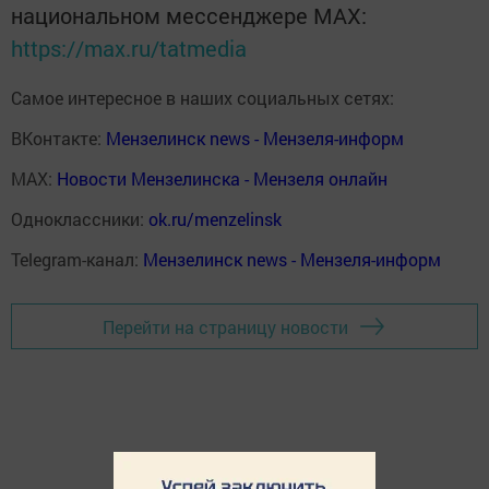
национальном мессенджере MАХ:
https://max.ru/tatmedia
Самое интересное в наших социальных сетях:
ВКонтакте:
Мензелинск news - Мензеля-информ
MAX:
Новости Мензелинска - Мензеля онлайн
Одноклассники:
ok.ru/menzelinsk
Telegram-канал:
Мензелинск news - Мензеля-информ
Перейти на страницу новости