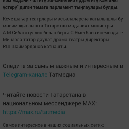
һәм мәдәни - ял итү эшчәнлегенә ярдәм итү һәм аны
үстерү" дигән темага парламент тыңлаулары булды
.
Кече шәһәр театрлары мәсъәләләренә кагылышлы бу
мөһим җыелышта Татарстан мәдәният министры
А.М.Сибагатуллин белән бергә С.Өметбаев исемендәге
Минзәлә татар дәүләт драма театры директоры
Р.Ш.Шәймәрданов катнашты.
Следите за самым важным и интересным в
Telegram-канале
Татмедиа
Читайте новости Татарстана в
национальном мессенджере MАХ:
https://max.ru/tatmedia
Самое интересное в наших социальных сетях: