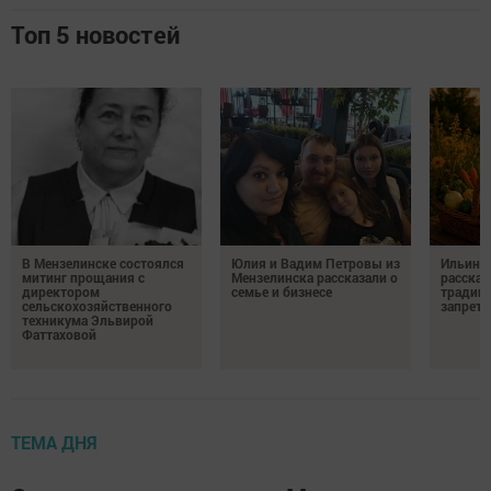
Топ 5 новостей
В Мензелинске состоялся
Юлия и Вадим Петровы из
Ильин д
митинг прощания с
Мензелинска рассказали о
рассказ
директором
семье и бизнесе
традици
сельскохозяйственного
запрета
техникума Эльвирой
Фаттаховой
ТЕМА ДНЯ