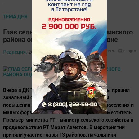
ТЕМА ДНЯ
Глав сельских поселений Мензелинского
района оценили на должном уровне
Редакция,
20 декабря 2016 - 12:46
1376
0
0
Вчера в ДК "Энергетик" г. Набережные Челны прошел
зональный семинар-совещание по вопросам
повышения деловой активности сельского населения и
малых форм хозяйствования. Его провел заместитель
Премьер-министра РТ - министр сельского хозяйства и
продовольствия РТ Марат Ахметов. В мероприятии
приняли участие главы 13 районов, начальники