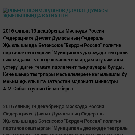
2016 елның 19 декабрендә Мәскәүдә Россия
Федерациясе Дәүләт Думасының Федераль
Җыелышында Бөтенсоюз "Бердәм Россия" политик
партиясе оештырган "Муниципаль дәрәҗәдә театраль
һәм мәдәни - ял итү эшчәнлегенә ярдәм итү һәм аны
үстерү" дигән темага парламент тыңлаулары булды.
Кече шәһәр театрлары мәсъәләләренә кагылышлы бу
мөһим җыелышта Татарстан мәдәният министры
А.М.Сибагатуллин белән бергә...
2016 елның 19 декабрендә Мәскәүдә Россия
Федерациясе Дәүләт Думасының Федераль
Җыелышында Бөтенсоюз "Бердәм Россия" политик
партиясе оештырган "Муниципаль дәрәҗәдә театраль