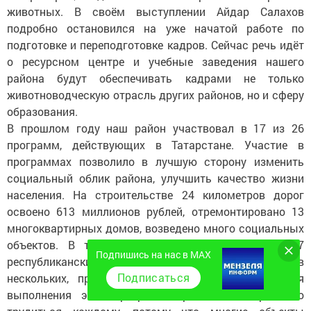
животных. В своём выступлении Айдар Салахов
подробно остановился на уже начатой работе по
подготовке и переподготовке кадров. Сейчас речь идёт
о ресурсном центре и учебные заведения нашего
района будут обеспечивать кадрами не только
животноводческую отрасль других районов, но и сферу
образования.
В прошлом году наш район участвовал в 17 из 26
программ, действующих в Татарстане. Участие в
программах позволило в лучшую сторону изменить
социальный облик района, улучшить качество жизни
населения. На строительстве 24 километров дорог
освоено 613 миллионов рублей, отремонтировано 13
многоквартирных домов, возведено много социальных
объектов. В текущем году район участвует в 27
Подпишись на нас в MAX
республиканских программах, а также ещё в
Подписаться
нескольких, присущих только нашему району. Для
выполнения этих программ предстоит напряжённо