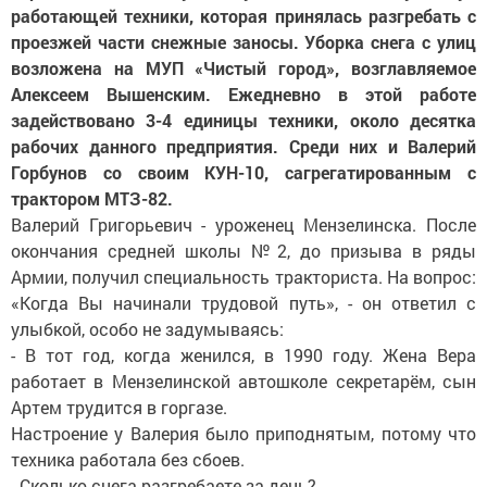
работающей техники, которая принялась разгребать с
проезжей части снежные заносы. Уборка снега с улиц
возложена на МУП «Чистый город», возглавляемое
Алексеем Вышенским. Ежедневно в этой работе
задействовано 3-4 единицы техники, около десятка
рабочих данного предприятия. Среди них и Валерий
Горбунов со своим КУН-10, сагрегатированным с
трактором МТЗ-82.
Валерий Григорьевич - уроженец Мензелинска. После
окончания средней школы №2, до призыва в ряды
Армии, получил специальность тракториста. На вопрос:
«Когда Вы начинали трудовой путь», - он ответил с
улыбкой, особо не задумываясь:
- В тот год, когда женился, в 1990 году. Жена Вера
работает в Мензелинской автошколе секретарём, сын
Артем трудится в горгазе.
Настроение у Валерия было приподнятым, потому что
техника работала без сбоев.
- Сколько снега разгребаете за день?