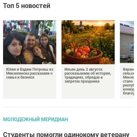
Топ 5 новостей
Юлия и Вадим Петровы из
Ильин день 2 августа:
Верхне
Мензелинска рассказали о
рассказываем об истории,
сельско
семье и бизнесе
традициях, обрядах и
Мензели
запретах праздника
стало п
республ
конкурс
благоус
МОЛОДЕЖНЫЙ МЕРИДИАН
Студенты помогли одинокому ветерану