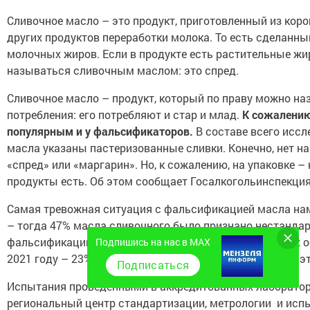
Сливочное масло – это продукт, приготовленный из коро
других продуктов переработки молока. То есть сделанн
молочных жиров. Если в продукте есть растительные жир
называться сливочным маслом: это спред.
Сливочное масло – продукт, который по праву можно на
потребления: его потребляют и стар и млад.
К сожалению
популярным и у фальсификаторов.
В составе всего исс
масла указаны пастеризованные сливки. Конечно, нет на
«спред» или «маргарин». Но, к сожалению, на упаковке – 
продукты есть. Об этом сообщает Госалкогольинспекция
Самая тревожная ситуация с фальсификацией масла нам
– тогда 47% масла сливочного было признано нестанда
фальсификации. В 2020 году – уже 24% исследованных о
Подпишись на нас в MAX
2021 году – 23%. В этом году мы повторно исследуем э
Подписаться
Испытания проведенными в аккредитованных лаборато
региональный центр стандартизации, метрологии и исп