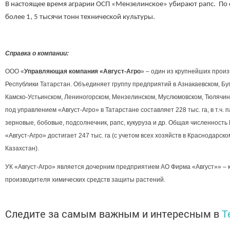
В настоящее время аграрии ОСП «Мензелинское» убирают рапс. По 
более 1, 5 тысячи тонн технической культуры.
Справка о компании:
ООО «
Управляющая компания «Август-Агро
» – один из крупнейших прои
Республики Татарстан. Объединяет группу предприятий в Азнакаевском, Бу
Камско-Устьинском, Лениногорском, Мензелинском, Муслюмовском, Тюлячи
под управлением «Август-Агро» в Татарстане составляет 228 тыс. га, в т.ч. 
зерновые, бобовые, подсолнечник, рапс, кукуруза и др. Общая численность 
«Август-Агро» достигает 247 тыс. га (с учетом всех хозяйств в Краснодарск
Казахстан).
УК «Август-Агро» является дочерним предприятием АО Фирма «Август»» – 
производителя химических средств защиты растений.
Следите за самым важным и интересным в
T