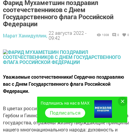
Фарид Мухаметшин поздравил
соотечественников с Днем
Государственного флага Российской
Федерации
22 августа 2022 -
Марат Хамидуллин,
1008
0
0
09:42
Уважаемые соотечественники! Сердечно поздравляю
вас с Днем Государственного флага Российской
Федерации.
Подпишись на нас в MAX
В цветах российского триколора, который наряду с
Подписаться
Гербом и Гимном является одним из главных символов
государства, отражены жизнеутверждающие принципы
нашего многонационального народа: духовность и