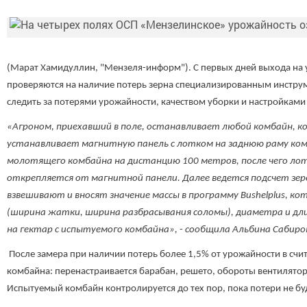
(Марат Хамидуллин, "Мензеля-информ"). С первых дней выхода н
проверяются на наличие потерь зерна специализированным инструм
следить за потерями урожайности, качеством уборки и настройками
«Агроном, приехавший в поле, останавливает любой комбайн, 
устанавливает магнитную панель с лотком на заднюю раму ком
молотящего комбайна на дистанцию 100 метров, после чего ло
открепляется от магнитной панели. Далее ведется подсчет зер
взвешивают и вносят значение массы в программу Bushelplus, к
(ширина жатки, ширина разбрасывания соломы), диаметра и дл
на гектар с испытуемого комбайна», - сообщила Альбина Сабиров
После замера при наличии потерь более 1,5% от урожайности в сч
комбайна: перенастраивается барабан, решето, обороты вентилятора
Испытуемый комбайн контролируется до тех пор, пока потери не бу