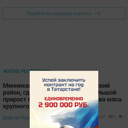
Перейти на страницу новости
ЖИЗНЬ РЕСПУБЛИКИ
Минниханов отметил Мензелинский
район, где фиксируют самый большой
прирост поголовья и производства мяса
крупного рогатого скота
Дифиза Нуриева,
7 ноября 2024 - 16:40
1227
0
1