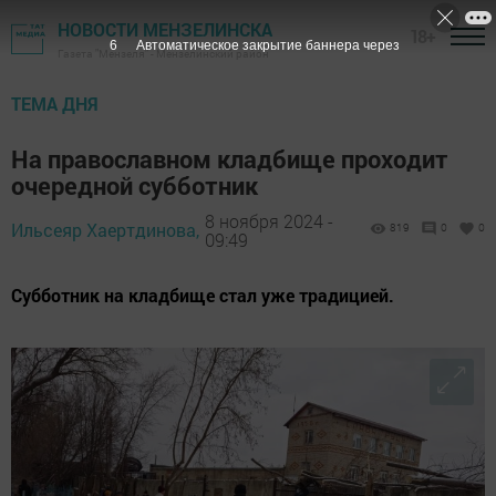
НОВОСТИ МЕНЗЕЛИНСКА
18+
4
Автоматическое закрытие баннера через
Газета "Мензеля" - Мензелинский район
ТЕМА ДНЯ
На православном кладбище проходит
очередной субботник
8 ноября 2024 -
Ильсеяр Хаертдинова,
819
0
0
09:49
Субботник на кладбище стал уже традицией.