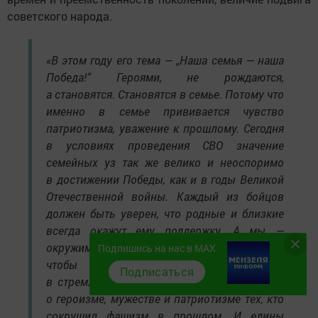
советского народа.
«В этом году его тема — „Наша семья — наша
Победа!“ Героями, не рождаются,
а становятся. Становятся в семье. Потому что
именно в семье прививается чувство
патриотизма, уважение к прошлому. Сегодня
в условиях проведения СВО значение
семейных уз так же велико и неоспоримо
в достижении Победы, как и в годы Великой
Отечественной войны. Каждый из бойцов
должен быть уверен, что родные и близкие
всегда окажут ему поддержку. А мы —
окружим заботой его семью и сделаем всё,
Подпишись на нас в MAX
чтобы приблизить Победу. Мы едины
Подписаться
в стремлении сохранить священную память
о героизме, мужестве и патриотизме тех, кто
сокрушил фашизм в прошлом. И едины