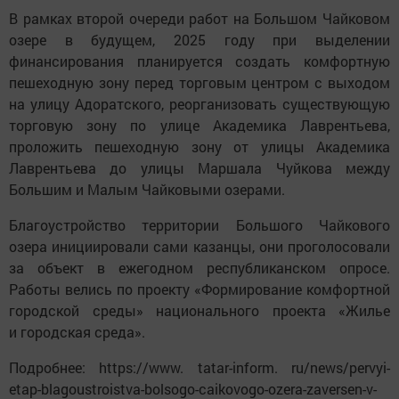
В рамках второй очереди работ на Большом Чайковом
озере в будущем, 2025 году при выделении
финансирования планируется создать комфортную
пешеходную зону перед торговым центром с выходом
на улицу Адоратского, реорганизовать существующую
торговую зону по улице Академика Лаврентьева,
проложить пешеходную зону от улицы Академика
Лаврентьева до улицы Маршала Чуйкова между
Большим и Малым Чайковыми озерами.
Благоустройство территории Большого Чайкового
озера инициировали сами казанцы, они проголосовали
за объект в ежегодном республиканском опросе.
Работы велись по проекту «Формирование комфортной
городской среды» национального проекта «Жилье
и городская среда».
Подробнее: https://www. tatar-inform. ru/news/pervyi-
etap-blagoustroistva-bolsogo-caikovogo-ozera-zaversen-v-