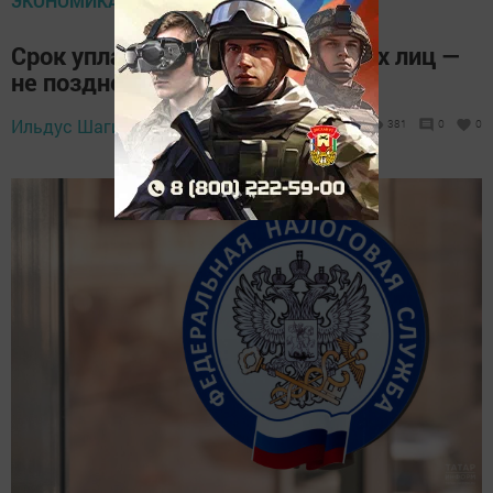
ЭКОНОМИКА
Срок уплаты налогов физических лиц —
не позднее 1 декабря 2025 года
Ильдус Шагиев,
28 ноября 2025 - 09:50
381
0
0