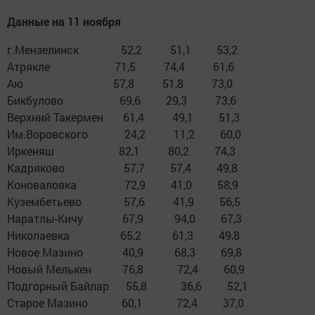
Данные на 11 ноября
г.Мензелинск 52,2 51,1 53,2
Атрякле 71,5 74,4 61,6
Аю 57,8 51,8 73,0
Бикбулово 69,6 29,3 73,6
Верхний Такермен 61,4 49,1 51,3
Им.Воровского 24,2 11,2 60,0
Иркеняш 82,1 80,2 74,3
Кадряково 57,7 57,4 49,8
Коноваловка 72,9 41,0 58,9
Кузембетьево 57,6 41,9 56,5
Наратлы-Кичу 67,9 94,0 67,3
Николаевка 65,2 61,3 49,8
Новое Мазино 40,9 68,3 69,8
Новый Мелькен 76,8 72,4 60,9
Подгорный Байлар 55,8 36,6 52,1
Старое Мазино 60,1 72,4 37,0