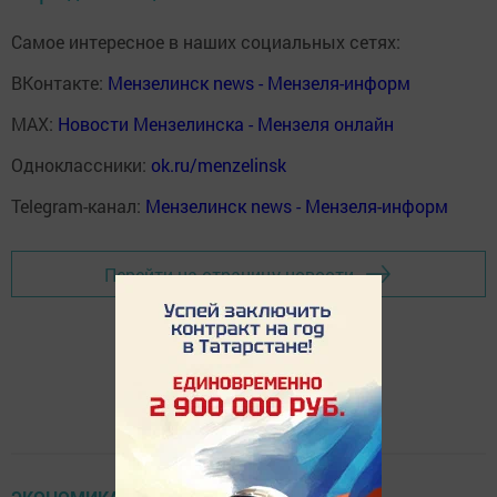
Самое интересное в наших социальных сетях:
ВКонтакте:
Мензелинск news - Мензеля-информ
MAX:
Новости Мензелинска - Мензеля онлайн
Одноклассники:
ok.ru/menzelinsk
Telegram-канал:
Мензелинск news - Мензеля-информ
Перейти на страницу новости