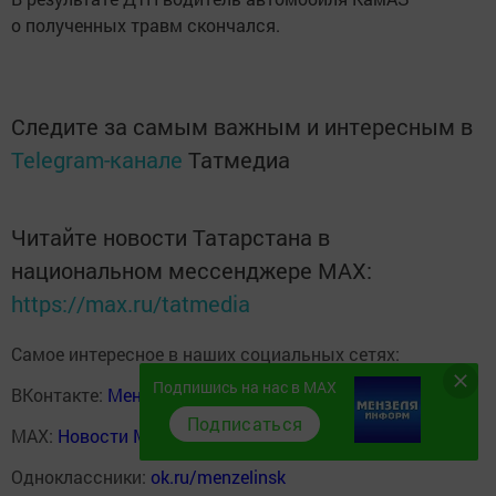
о полученных травм скончался.
Следите за самым важным и интересным в
Telegram-канале
Татмедиа
Читайте новости Татарстана в
национальном мессенджере MАХ:
https://max.ru/tatmedia
Самое интересное в наших социальных сетях:
Подпишись на нас в MAX
ВКонтакте:
Мензелинск news - Мензеля-информ
Подписаться
MAX:
Новости Мензелинска - Мензеля онлайн
Одноклассники:
ok.ru/menzelinsk