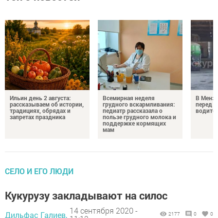
Ильин день 2 августа:
Всемирная неделя
В Менз
рассказываем об истории,
грудного вскармливания:
перед с
традициях, обрядах и
педиатр рассказала о
водител
запретах праздника
пользе грудного молока и
поддержке кормящих
мам
СЕЛО И ЕГО ЛЮДИ
Кукурузу закладывают на силос
14 сентября 2020 -
Дильфас Галиев,
2177
0
0