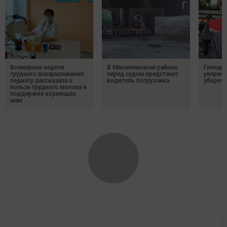
Всемирная неделя
В Мензелинском районе
Геннад
грудного вскармливания:
перед судом предстанет
уверенн
педиатр рассказала о
водитель погрузчика
убороч
пользе грудного молока и
поддержке кормящих
мам