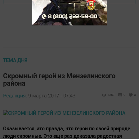
ТЕМА ДНЯ
Скромный герой из Мензелинского
района
Редакция,
9 марта 2017 - 07:43
1257
0
0
Оказывается, это правда, что герои по своей природе
люди скромные. Это еще раз доказала радостная