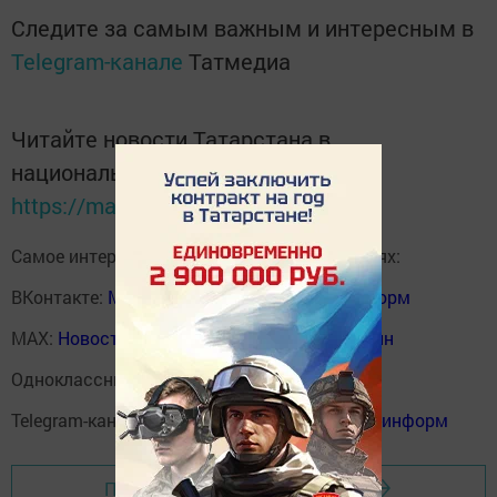
Следите за самым важным и интересным в
Telegram-канале
Татмедиа
Читайте новости Татарстана в
национальном мессенджере MАХ:
https://max.ru/tatmedia
Самое интересное в наших социальных сетях:
ВКонтакте:
Мензелинск news - Мензеля-информ
MAX:
Новости Мензелинска - Мензеля онлайн
Одноклассники:
ok.ru/menzelinsk
Telegram-канал:
Мензелинск news - Мензеля-информ
Перейти на страницу новости