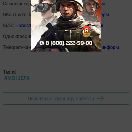
Самое интересное в наших социальных сетях:
ВКонтакте:
Мензелинск news - Мензеля-информ
MAX:
Новости Мензелинска - Мензеля онлайн
Одноклассники:
ok.ru/menzelinsk
Telegram-канал:
Мензелинск news - Мензеля-информ
Теги:
ЯМЕНЗЕЛЯ
Перейти на страницу новости