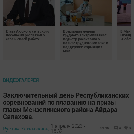
Глава Аюского сельского
Всемирная неделя
В Менз
поселения рассказал о
грудного вскармливания:
муници
себе и своей работе
педиатр рассказала о
«Работа
пользе грудного молока и
поддержке кормящих
мам
ВИДЕОГАЛЕРЕЯ
Заключительный день Республиканских
соревнований по плаванию на призы
главы Мензелинского района Айдара
Салахова.
1 апреля 2023 -
Рустам Хакимзянов,
959
0
0
16:32