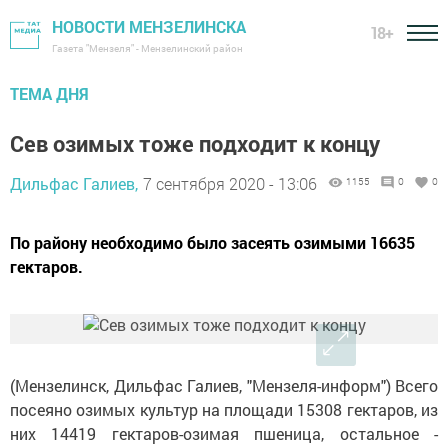
НОВОСТИ МЕНЗЕЛИНСКА
18+
Газета "Мензеля" - Мензелинский район
ТЕМА ДНЯ
Сев озимых тоже подходит к концу
Дильфас Галиев,
7 сентября 2020 - 13:06
1155
0
0
По району необходимо было засеять озимыми 16635
гектаров.
(Мензелинск, Дильфас Галиев, "Мензеля-информ") Всего
посеяно озимых культур на площади 15308 гектаров, из
них 14419 гектаров-озимая пшеница, остальное -