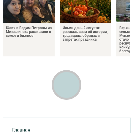
Юлия и Вадим Петровы из
Ильин день 2 августа:
Верхне
Мензелинска рассказали о
рассказываем об истории,
сельско
семье и бизнесе
традициях, обрядах и
Мензели
запретах праздника
стало п
республ
конкурс
благоус
Главная