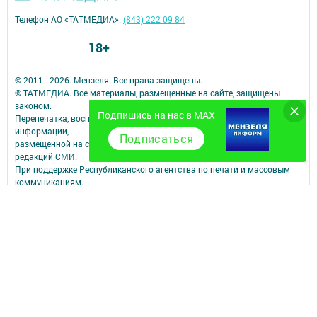
Телефон АО «ТАТМЕДИА»:
(843) 222 09 84
18+
© 2011 - 2026. Мензеля. Все права защищены.
© ТАТМЕДИА. Все материалы, размещенные на сайте, защищены
законом.
Подпишись на нас в MAX
Перепечатка, воспроизведение и распространение в любом объеме
информации,
Подписаться
размещенной на сайте, возможна только с письменного согласия
редакций СМИ.
При поддержке Республиканского агентства по печати и массовым
коммуникациям.
Наименование СМИ: Минзэлэ (Мензеля)
СМИ зарегистрировано Федеральной службой по надзору в сфере
связи,
информационных технологий и массовых коммуникаций
запись о регистрации СМИ ЭЛ № ФС 77 - 47617 от 06.12.2011
ФИО главного редактора: Шагиев Ильдус Ильязович
Адрес редакции: 423700, Российская Федерация, Республика
Татарстан, Мензелинский район, г. Мензелинск, ул. Тукая, д. 19
Телефон редакции: (85555) 3-26-46
Электронная почта филиала: menzela@mail.ru