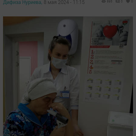
Дифиза Нуриева,
8 мая 2024 - 11:15
895
0
0