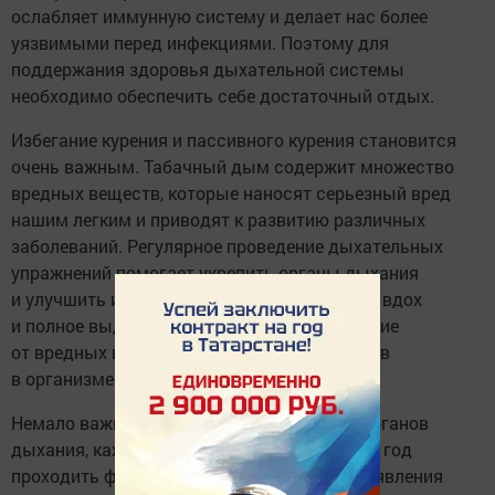
ослабляет иммунную систему и делает нас более
уязвимыми перед инфекциями. Поэтому для
поддержания здоровья дыхательной системы
необходимо обеспечить себе достаточный отдых.
Избегание курения и пассивного курения становится
очень важным. Табачный дым содержит множество
вредных веществ, которые наносят серьезный вред
нашим легким и приводят к развитию различных
заболеваний. Регулярное проведение дыхательных
упражнений помогает укрепить органы дыхания
и улучшить их функционирование. Глубокий вдох
и полное выдыхание помогут очистить легкие
от вредных веществ и улучшить обмен газов
в организме.
Немало важным является и диагностика органов
дыхания, каждому из нас необходимо раз в год
проходить флюорографию, для раннего выявления