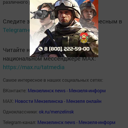
различного рода патологии.
Следите за самым важным и интересным в
Telegram-канале
Татмедиа
Читайте новости Татарстана в
национальном мессенджере MАХ:
https://max.ru/tatmedia
Самое интересное в наших социальных сетях:
ВКонтакте:
Мензелинск news - Мензеля-информ
MAX:
Новости Мензелинска - Мензеля онлайн
Одноклассники:
ok.ru/menzelinsk
Telegram-канал:
Мензелинск news - Мензеля-информ