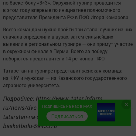
по баскетболу «3×3». Окружной турнир проводится
в этом году впервые по инициативе полномочного
представителя Президента РФ в ПФО Игоря Комарова.
Всего командам нужно пройти три этапа: лучших из них
сначала определили в вузах, затем сильнейших
выявили в региональном турнире — они примут участие
в окружном финале в Перми. Всего за победу
поборются представители 14 регионов ПФО.
Татарстан на турнире представит женская команда
из КФУ и мужская — из Казанского государственного
аграрного университета.
Подробнее: https://www. tatar-inform.
Подпишись на нас в MAX
ru/news/dve-studenceskie-komandy-predstavyat-
tatarstan-na-superfinale-turnira-pfo-po-
Подписаться
basketbolu-5945578