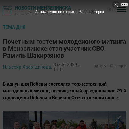
НОВОСТИ МЕНЗЕЛИНСКА
18+
2
Автоматическое закрытие баннера через
Газета "Мензеля" - Мензелинский район
ТЕМА ДНЯ
Почетным гостем молодежного митинга
в Мензелинске стал участник СВО
Рамиль Шакирзянов
8 мая 2024 -
Ильсеяр Хаертдинова,
1379
0
0
11:17
В канун дня Победы состоялся торжественный
молодежный митинг, посвященный празднованию 79-й
годовщины Победы в Великой Отечественной войне.