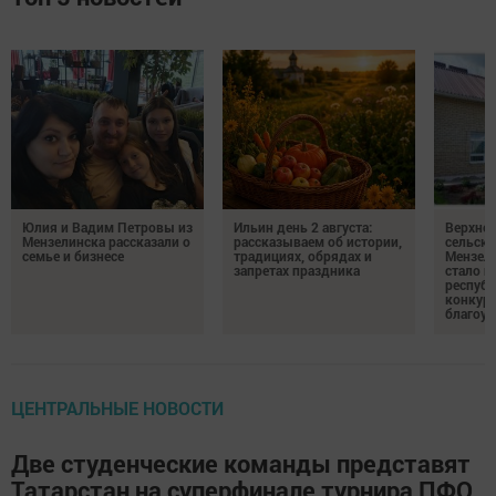
Юлия и Вадим Петровы из
Ильин день 2 августа:
Верхне
Мензелинска рассказали о
рассказываем об истории,
сельско
семье и бизнесе
традициях, обрядах и
Мензели
запретах праздника
стало п
республ
конкурс
благоус
ЦЕНТРАЛЬНЫЕ НОВОСТИ
Две студенческие команды представят
Татарстан на суперфинале турнира ПФО