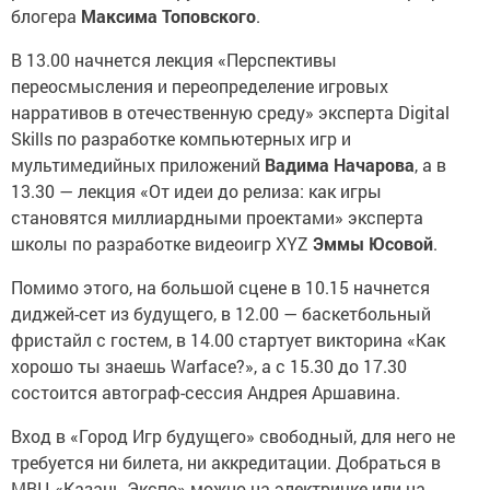
блогера
Максима Топовского
.
В 13.00 начнется лекция «Перспективы
переосмысления и переопределение игровых
нарративов в отечественную среду» эксперта Digital
Skills по разработке компьютерных игр и
мультимедийных приложений
Вадима Начарова
, а в
13.30 — лекция «От идеи до релиза: как игры
становятся миллиардными проектами» эксперта
школы по разработке видеоигр XYZ
Эммы Юсовой
.
Помимо этого, на большой сцене в 10.15 начнется
диджей-сет из будущего, в 12.00 — баскетбольный
фристайл с гостем, в 14.00 стартует викторина «Как
хорошо ты знаешь Warface?», а с 15.30 до 17.30
состоится автограф-сессия Андрея Аршавина.
Вход в «Город Игр будущего» свободный, для него не
требуется ни билета, ни аккредитации. Добраться в
МВЦ «Казань Экспо» можно на электричке или на