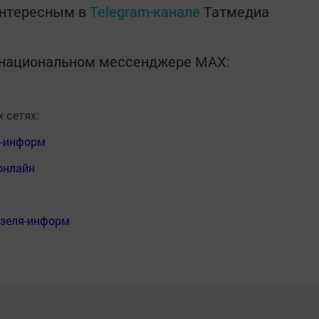
интересным в
Telegram-канале
Татмедиа
в национальном мессенджере MАХ:
 сетях:
я-информ
онлайн
нзеля-информ