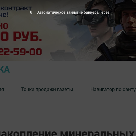
5
Автоматическое закрытие баннера через
КА
ия
Точки продажи газеты
Навигатор по сайту
акопление минеральных