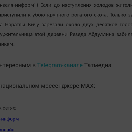
нзеля-информ") Если до наступления холодов жител
приступили к убою крупного рогатого скота. Только з
а Наратлы Кичу зарезали около двух десятков голо
ру,жительница этой деревни Резеда Абдуллина забил
никам.
интересным в
Telegram-канале
Татмедиа
в национальном мессенджере MАХ:
 сетях:
я-информ
онлайн