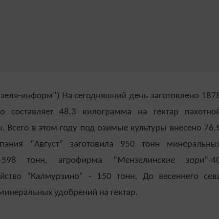
нзеля-информ") На сегодняшний день заготовлено 187
о составляет 48,3 килограмма на гектар пахотно
 Всего в этом году под озимые культуры внесено 76,
пания “Август“ заготовила 950 тонн минеральны
-598 тонн, агрофирма “Мензелинские зори“-4
яйство “Калмурзино" - 150 тонн. До весеннего сев
 минеральных удобрений на гектар.