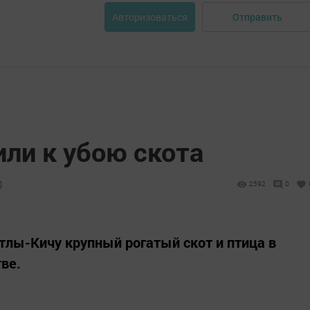
Отправить
Авторизоваться
или к убою скота
0
2592
0
тлы-Кичу крупный рогатый скот и птица в
ве.