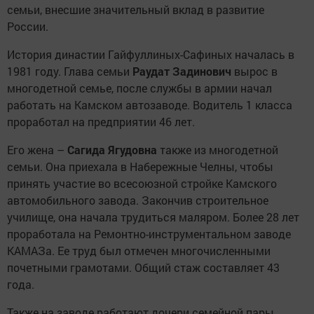
семьи, внесшие значительный вклад в развитие
России.
История династии Гайфуллиных-Сафиных началась в
1981 году. Глава семьи
Раудат Задинович
вырос в
многодетной семье, после службы в армии начал
работать на Камском автозаводе. Водитель 1 класса
проработал на предприятии 46 лет.
Его жена –
Сагида Ягудовна
также из многодетной
семьи. Она приехала в Набережные Челны, чтобы
принять участие во всесоюзной стройке Камского
автомобильного завода. Закончив строительное
училище, она начала трудиться маляром. Более 28 лет
проработала на Ремонтно-инструментальном заводе
КАМАЗа. Ее труд был отмечен многочисленными
почетными грамотами. Общий стаж составляет 43
года.
Также на заводе работают дочери семейной пары,