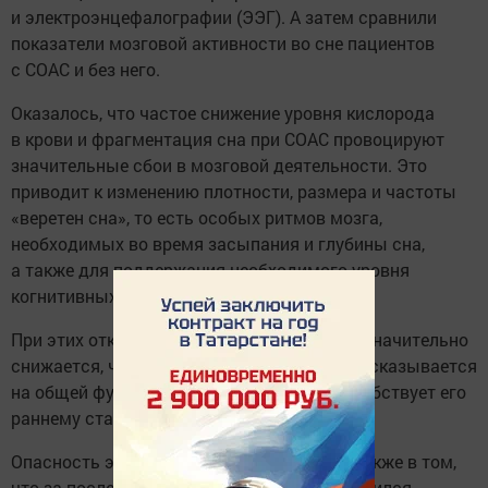
и электроэнцефалографии (ЭЭГ). А затем сравнили
показатели мозговой активности во сне пациентов
с СОАС и без него.
Оказалось, что частое снижение уровня кислорода
в крови и фрагментация сна при СОАС провоцируют
значительные сбои в мозговой деятельности. Это
приводит к изменению плотности, размера и частоты
«веретен сна», то есть особых ритмов мозга,
необходимых во время засыпания и глубины сна,
а также для поддержания необходимого уровня
когнитивных функций.
При этих отклонениях эффективность сна значительно
снижается, что, в свою очередь, негативно сказывается
на общей функциональности мозга и способствует его
раннему старению.
Опасность этого синдрома заключается также в том,
что за последние два десятилетия он участился