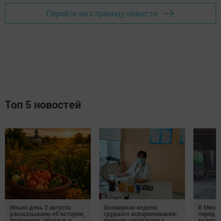
Перейти на страницу новости
Топ 5 новостей
Ильин день 2 августа:
Всемирная неделя
В Менз
рассказываем об истории,
грудного вскармливания:
перед с
традициях, обрядах и
педиатр рассказала о
водител