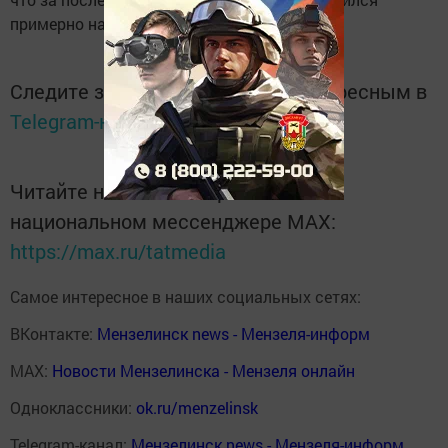
примерно на 30 процентов.
Следите за самым важным и интересным в
Telegram-канале
Татмедиа
Читайте новости Татарстана в
национальном мессенджере MАХ:
https://max.ru/tatmedia
Самое интересное в наших социальных сетях:
ВКонтакте:
Мензелинск news - Мензеля-информ
MAX:
Новости Мензелинска - Мензеля онлайн
Одноклассники:
ok.ru/menzelinsk
Telegram-канал:
Мензелинск news - Мензеля-информ