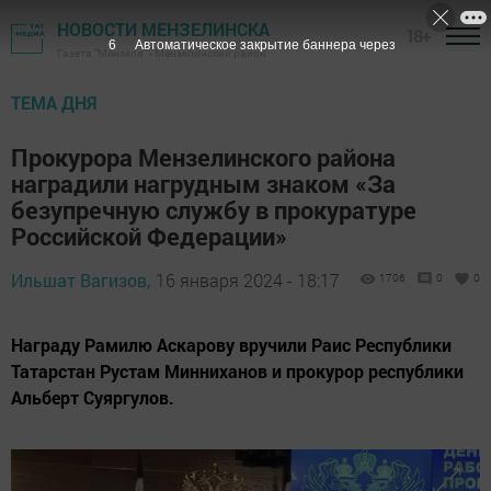
НОВОСТИ МЕНЗЕЛИНСКА
18+
4
Автоматическое закрытие баннера через
Газета "Мензеля" - Мензелинский район
ТЕМА ДНЯ
Прокурора Мензелинского района
наградили нагрудным знаком «За
безупречную службу в прокуратуре
Российской Федерации»
Ильшат Вагизов,
16 января 2024 - 18:17
1706
0
0
Награду Рамилю Аскарову вручили Раис Республики
Татарстан Рустам Минниханов и прокурор республики
Альберт Суяргулов.