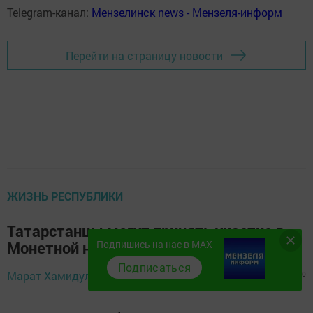
Telegram-канал:
Мензелинск news - Мензеля-информ
Перейти на страницу новости
ЖИЗНЬ РЕСПУБЛИКИ
Татарстанцы могут принять участие в
Подпишись на нас в MAX
Монетной неделе
Подписаться
14 октября 2024 -
Марат Хамидуллин,
542
0
0
15:08