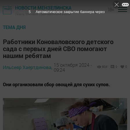
НОВОСТИ МЕНЗЕЛИНСКА
18+
4
Автоматическое закрытие баннера через
Газета "Мензеля" - Мензелинский район
ТЕМА ДНЯ
Работники Коноваловского детского
сада с первых дней СВО помогают
нашим ребятам
15 октября 2024 -
Ильсеяр Хаертдинова,
804
0
0
09:24
Они организовали сбор овощей для сухих супов.