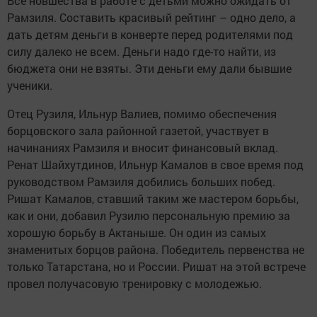
Все новшества в работе с детьми можно ожидать от
Рамзиля. Составить красивый рейтинг – одно дело, а
дать детям деньги в конверте перед родителями под
силу далеко не всем. Деньги надо где-то найти, из
бюджета они не взяты. Эти деньги ему дали бывшие
ученики.
Отец Рузиля, Ильнур Валиев, помимо обеспечения
борцовского зала районной газетой, участвует в
начинаниях Рамзиля и вносит финансовый вклад.
Ренат Шайхутдинов, Ильнур Камалов в свое время под
руководством Рамзиля добились больших побед.
Ришат Камалов, ставший таким же мастером борьбы,
как и они, добавил Рузилю персональную премию за
хорошую борьбу в Актаныше. Он один из самых
знаменитых борцов района. Победитель первенства не
только Татарстана, но и России. Ришат на этой встрече
провел получасовую тренировку с молодежью.