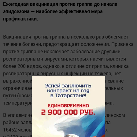
Ежегодная вакцинация против гриппа до начала
эпидсезона — наиболее эффективная мера
профилактики.
Вакцинация против гриппа в несколько раз облегчает
течение болезни, предотвращает осложнения. Прививка
против гриппа не исключает заболевание другими
респираторными вирусами, которых насчитывается
более 200 видов, однако, в отличие от гриппа, клиника
респираторных вирусных инфекций не тяжела, нет
выраженной интоксикации организма, заболевание
ограничивается поражением верхних дыхательных
путей (насморк, боли в горле), иногда без
температурной реакции со стороны организма.
В эпидемический сезон 2024-2025г. в Мензелинском
районе запланировано привить против гриппа
16452 человека, в том числе 13052 взрослых
и 3400 детей.