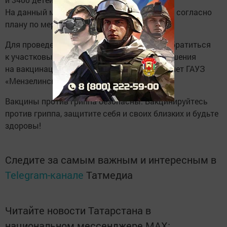
На данный момент вакцинация проводится согласно
плану по мере поступления вакцины.
Для проведения вакцинации необходимо обратиться
к участковым врачам для получения разрешения
на вакцинацию, затем в прививочный кабинет ГАУЗ
«Мензелинская ЦРБ».
Вакцины против гриппа безопасны. Вакцинируйтесь
против гриппа, защитите себя и своих близких и будьте
здоровы!
Следите за самым важным и интересным в
Telegram-канале
Татмедиа
Читайте новости Татарстана в
национальном мессенджере MАХ: