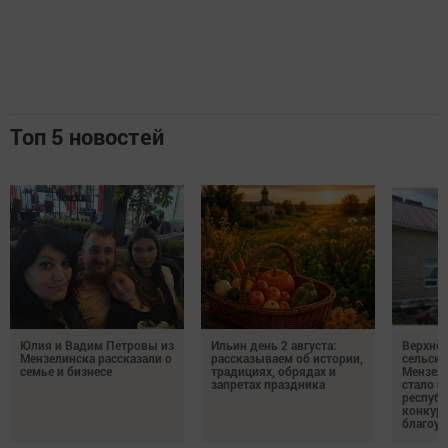
Топ 5 новостей
Юлия и Вадим Петровы из
Ильин день 2 августа:
Верхне
Мензелинска рассказали о
рассказываем об истории,
сельско
семье и бизнесе
традициях, обрядах и
Мензели
запретах праздника
стало п
республ
конкурс
благоус