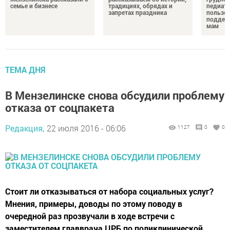
семье и бизнесе
традициях, обрядах и
педиатр
запретах праздника
пользе 
поддер
мам
ТЕМА ДНЯ
В Мензелинске снова обсудили проблему
отказа от соцпакета
Редакция,
22 июля 2016 - 06:06
1127
0
0
Стоит ли отказываться от набора социальных услуг?
Мнения, примеры, доводы по этому поводу в
очередной раз прозвучали в ходе встречи с
заместителем главврача ЦРБ по поликлинической