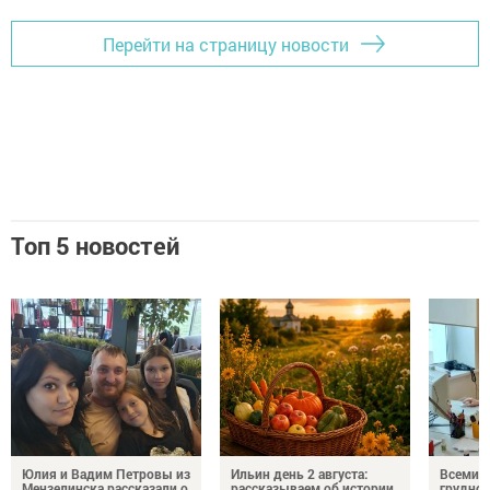
Перейти на страницу новости
Топ 5 новостей
Юлия и Вадим Петровы из
Ильин день 2 августа:
Всемир
Мензелинска рассказали о
рассказываем об истории,
грудног