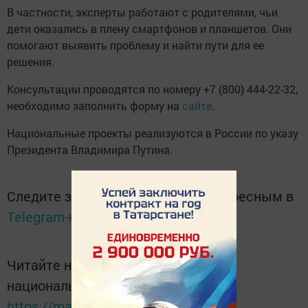
В частности, эксперты работают с родителями, чьи
дети оказались в плену смартфонов и планшетов. Они
помогают выявить проблему и найти пути для ее
решения.
Консультации проводятся по номеру +7 (800) 444-22-32,
необходимо заполнить форму на
сайте
.
Национальные проекты реализуются в России по указу
Президента Владимира Путина.
Следите за самым важным и интересным в
Telegram-канале
Татмедиа
Читайте новости Татарстана в
национальном мессенджере MАХ:
https://max.ru/tatmedia