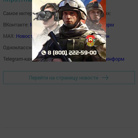
Самое интересное в наших социальных сетях:
ВКонтакте:
Мензелинск news - Мензеля-информ
MAX:
Новости Мензелинска - Мензеля онлайн
Одноклассники:
ok.ru/menzelinsk
Telegram-канал:
Мензелинск news - Мензеля-информ
Перейти на страницу новости