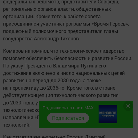
федеральных ведомств, представители Совфеда,
региональных органов власти, общественных
организаций. Кроме того, к работе совета
присоединился участник программы «Время Героев»,
подшефный полномочного представителя главы
государства Александр Тихонов.
Комаров напомнил, что технологическое лидерство
помогает обеспечить безопасность и развитие России.
По указу Президента Владимира Путина его
достижение включено в число национальных целей
развития на период до 2030 года, а также
на перспективу до 2036-го. Кроме того, в стране
действует концепция технологического развития
до 2030 года, утверждена Стратегия научно-
Подпишись на нас в MAX
технологического развития, определены приоритетные
направления НТР и перечень важнейших наукоемких
Подписаться
технологий.
Как отметил вице-премьер России Дмитрий