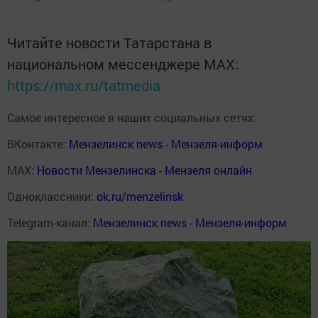
Читайте новости Татарстана в
национальном мессенджере MАХ:
https://max.ru/tatmedia
Самое интересное в наших социальных сетях:
ВКонтакте:
Мензелинск news - Мензеля-информ
MAX:
Новости Мензелинска - Мензеля онлайн
Одноклассники:
ok.ru/menzelinsk
Telegram-канал:
Мензелинск news - Мензеля-информ