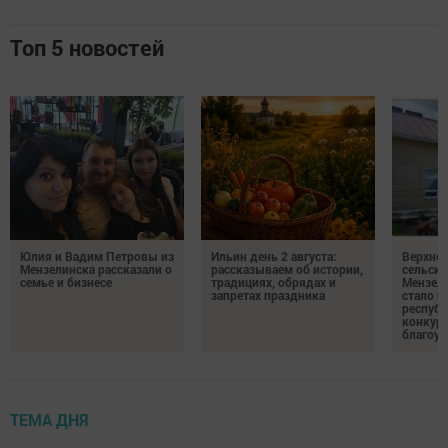
Топ 5 новостей
Юлия и Вадим Петровы из
Ильин день 2 августа:
Верхне
Мензелинска рассказали о
рассказываем об истории,
сельско
семье и бизнесе
традициях, обрядах и
Мензели
запретах праздника
стало п
республ
конкурс
благоус
ТЕМА ДНЯ