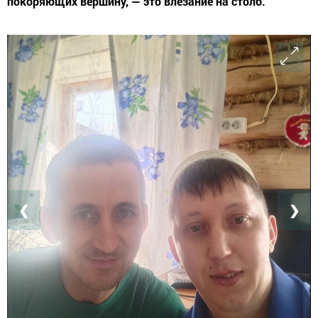
покоряющих вершину, — это влезание на столб.
❮
❯