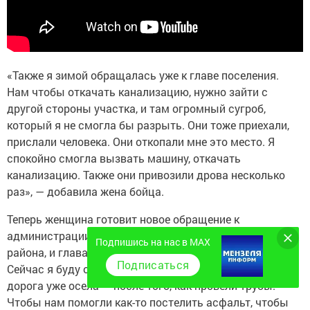
«Также я зимой обращалась уже к главе поселения.
Нам чтобы откачать канализацию, нужно зайти с
другой стороны участка, и там огромный сугроб,
который я не смогла бы разрыть. Они тоже приехали,
прислали человека. Они откопали мне это место. Я
спокойно смогла вызвать машину, откачать
канализацию. Также они привозили дрова несколько
раз», — добавила жена бойца.
Теперь женщина готовит новое обращение к
администрации. «И в целом администрация, и глава
Подпишись на нас в MAX
района, и глава поселения всегда идут навстречу.
Подписаться
Сейчас я буду обращаться уже с новой просьбой. <...>
дорога уже осела — после того, как провели трубы.
Чтобы нам помогли как-то постелить асфальт, чтобы