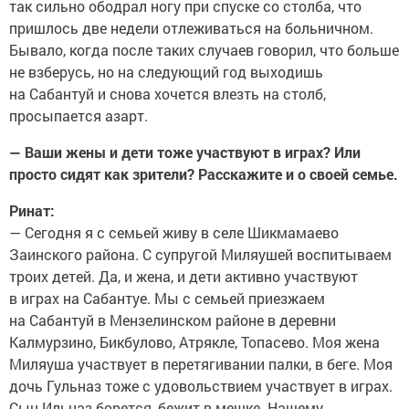
так сильно ободрал ногу при спуске со столба, что
пришлось две недели отлеживаться на больничном.
Бывало, когда после таких случаев говорил, что больше
не взберусь, но на следующий год выходишь
на Сабантуй и снова хочется влезть на столб,
просыпается азарт.
— Ваши жены и дети тоже участвуют в играх? Или
просто сидят как зрители? Расскажите и о своей семье.
Ринат:
— Сегодня я с семьей живу в селе Шикмамаево
Заинского района. С супругой Миляушей воспитываем
троих детей. Да, и жена, и дети активно участвуют
в играх на Сабантуе. Мы с семьей приезжаем
на Сабантуй в Мензелинском районе в деревни
Калмурзино, Бикбулово, Атрякле, Топасево. Моя жена
Миляуша участвует в перетягивании палки, в беге. Моя
дочь Гульназ тоже с удовольствием участвует в играх.
Сын Ильназ борется, бежит в мешке. Нашему