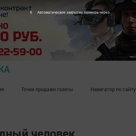
5
Автоматическое закрытие баннера через
КА
ия
Точки продажи газеты
Навигатор по сайту
одный человек