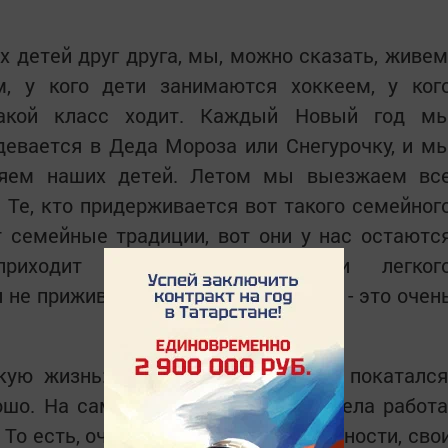
х детей друг друга, мы, можно сказать, живем
, у кого дети занимаются хоккеем, у ког
какой класс ходит. Каждый Новый год м
одевается в Деда Мороза или Снегурочку, и м
ляем наших детей. Летом мы выезжаем вс
Те, кто придерживается вот такого семейног
т семейные традиции, вот они у нас остаютс
риходит ради веселья, ради легког
 не приживаются, потому что такси - это очен
кую жизнь: вышел, сел в машину, покатался
ошо. На самом деле это очень тяжела работа
 То есть, очень многие свои неприятности, сво