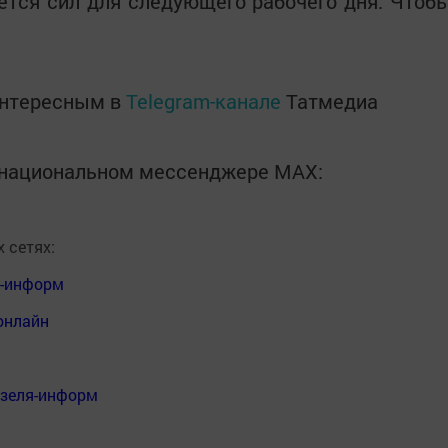
ается сил для следующего рабочего дня. Чтоб
интересным в
Telegram-канале
Татмедиа
в национальном мессенджере MАХ:
 сетях:
я-информ
онлайн
нзеля-информ