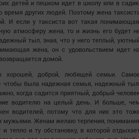
оих детей и пешком идет в школу или в садик
то время других людей. Поэтому жена таксист
й. И если у таксиста вот такая понимающая
ную атмосферу жена, то и жизнь его будет н
надежный тыл, зная, что у него теплый, уютны
онимающая жена, он с удовольствием идет н
 возвращается домой.
ю хорошей, доброй, любящей семьи. Само
 - чтобы была надежная семья, надежный тыл
ажно, когда садится приятный, добрый челове
ние водителю на целый день. И больше, че
жен водителей, потому что для них это тож
их мужьями. Женам желаю терпения, понимания
и тепло и ту обстановку, в которой отдыхае