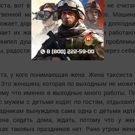
та, вот в этом плане тяжело. Это не счита
ственной машине, ее безумно жалко. Машин
ожает, дороги плохие. И когда ребята допоздна
вает их жалко. В основном в такси работаю
икипел душой и действительно все проблемы
ы, радости пассажиров пропускают через себя
та, у кого понимающая жена. Жена таксиста 
. Это женщина, которая по выходным не може
ому что именно в выходные много работы. П
 мужем с детьми ходят по гостям, отдыхают
аздникам вынуждена сама одна с детьми идт
ена сидеть дома, ждать, потому что у же
 как таковых праздников нет. Рано утром жен