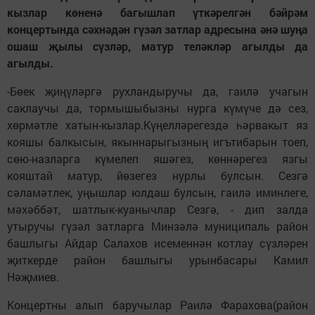
кызлар көненә багышлап үткәрелгән бәйрәм
концертында сәхнәдән гүзәл затлар адресына әнә шуңа
ошаш җылы сүзләр, матур теләкләр агылды да
агылды.
-Бөек җиңүләргә рухландыручы да, гаилә учагын
саклаучы да, тормышыбызны нурга күмүче дә сез,
хөрмәтле хатын-кызлар.Күңелләрегездә һәрвакыт яз
кояшы балкысын, якыннарыгызның игътибарын тоеп,
сөю-назларга күмелеп яшәгез, көннәрегез язгы
кояштай матур, йөзегез нурлы булсын. Сезгә
сәламәтлек, уңышлар юлдаш булсын, гаилә иминлеге,
мәхәббәт, шатлык-куанычлар Сезгә, - дип залда
утыручы гүзәл затларга Минзәлә муниципаль район
башлыгы Айдар Салахов исеменнән котлау сүзләрен
җиткерде район башлыгы урынбасары Камил
Нәҗмиев.
Концертны алып баручылар Раилә Фарахова(район