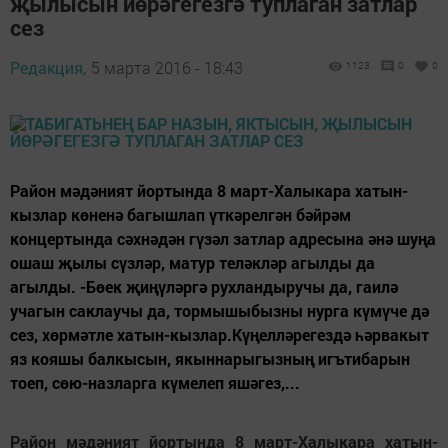
җылысын йөрәгегезгә туплаган затлар
сез
Редакция,
5 марта 2016 - 18:43
1123
0
0
Район мәдәният йортында 8 март-Халыкара хатын-
кызлар көненә багышлап үткәрелгән бәйрәм
концертында сәхнәдән гүзәл затлар адресына әнә шуңа
ошаш җылы сүзләр, матур теләкләр агылды да
агылды. -Бөек җиңүләргә рухландыручы да, гаилә
учагын саклаучы да, тормышыбызны нурга күмүче дә
сез, хөрмәтле хатын-кызлар.Күңелләрегездә һәрвакыт
яз кояшы балкысын, якыннарыгызның игътибарын
тоеп, сөю-назларга күмелеп яшәгез,...
Район мәдәният йортында 8 март-Халыкара хатын-