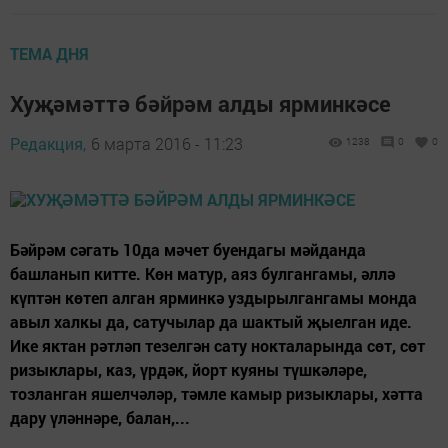
ТЕМА ДНЯ
Хуҗәмәттә бәйрәм алды ярминкәсе
Редакция,
6 марта 2016 - 11:23
1238
0
0
Бәйрәм сәгать 10да мәчет буендагы мәйданда
башланып китте. Көн матур, аяз булгангамы, әллә
күптән көтеп алган ярминкә уздырылгангамы монда
авыл халкы да, сатучылар да шактый җыелган иде.
Ике яктан рәтләп тезелгән сату нокталарында сөт, сөт
ризыклары, каз, үрдәк, йорт куяны түшкәләре,
тозланган яшелчәләр, тәмле камыр ризыклары, хәтта
дару үләннәре, балан,...