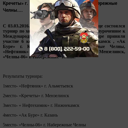
Кречеты» г. Мензелинск, «Челны-06» г. Набережные
Челны....
С 03.03.2016. по 06.03.2016 г. в ледовом дворце состоялся
турнир по хоккею среди юношей 2007 г.р. приуроченное к
Международному Женскому Дню! В турнире приняли
участие 6 команд: «Нефтехимик» г. Нижнекамск , «Ак
Буре» г. Казань, «Челны» г. Набережные Челны,
«Нефтяник» г. Альметьевск, « Кречеты» г. Мензелинск,
«Челны-06» г. Набережные Челны.
Результаты турнира:
1место- «Нефтяник» г. Альметьевск
2место- «Кречеты» г. Мензелинск
3место- « Нефтехимик» г. Нижнекамск
4место- «Ак Буре» г. Казань
5место- «Челны-06» г. Набережные Челны