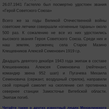
26.07.1941 Гастелло был посмертно удостоен звания
«Герой Советского Союза»
Всего же за годы Великой Отечественной войны
советские летчики совершали «огненные тараны» около
500 раз. К сожалению не все из них удостоились
высокого звания Героя Советского Союза. Среди них и
наш земляк, уроженец села Старое Мазино
Клещевников Алексей Семенович 1919 г.р.
Двадцать девятого декабря 1943 года экипаж в составе
Клешевникова Алексея Семеновича (лейтенант,
командир звена 952 шап) и Пугачева Михаила
Семеновича (сержант, воздушный стрелок), направили
свой горящий самолет на скопление сил противника
севернее станции Замосточье Витебской области.
Экипаж погиб.
Читайте также о других известный людях Мензелинского