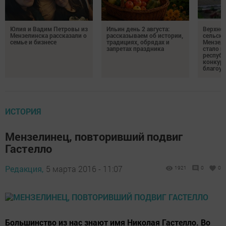
Юлия и Вадим Петровы из
Ильин день 2 августа:
Верхне
Мензелинска рассказали о
рассказываем об истории,
сельско
семье и бизнесе
традициях, обрядах и
Мензели
запретах праздника
стало п
республ
конкурс
благоус
ИСТОРИЯ
Мензелинец, повторивший подвиг
Гастелло
Редакция,
5 марта 2016 - 11:07
1921
0
0
Большинство из нас знают имя Николая Гастелло. Во