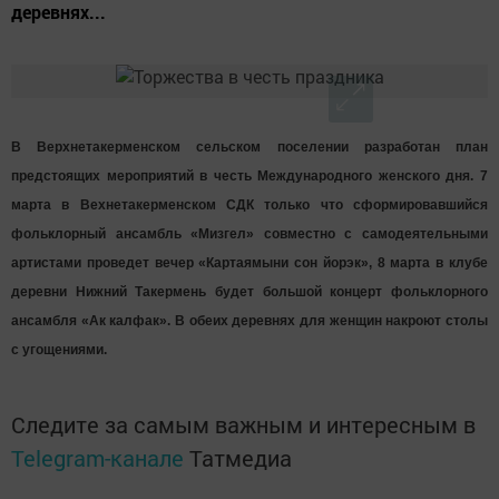
деревнях...
В Верхнетакерменском сельском поселении разработан план
предстоящих мероприятий в честь Международного женского дня. 7
марта в Вехнетакерменском СДК только что сформировавшийся
фольклорный ансамбль «Мизгел» совместно с самодеятельными
артистами проведет вечер «Картаямыни сон йорэк», 8 марта в клубе
деревни Нижний Такермень будет большой концерт фольклорного
ансамбля «Ак калфак». В обеих деревнях для женщин накроют столы
с угощениями.
Следите за самым важным и интересным в
Telegram-канале
Татмедиа