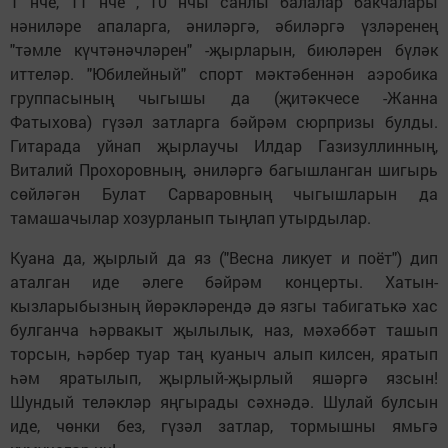
1 нче, 11 нче , 10 нчы санлы балалар бакчалары
нәниләре апаларга, әниләргә, әбиләргә үзләренең
"тәмле күчтәнәчләрен" -җырларын, биюләрен бүләк
иттеләр. "Юбилейный" спорт мәктәбеннән аэробика
группасының чыгышы да (җитәкчесе -Жанна
Фатыхова) гүзәл затларга бәйрәм сюрпризы булды.
Гитарада уйнап җырлаучы Илдар Газизуллинның,
Виталий Прохоровның, әниләргә багышланган шигырь
сөйләгән Булат Сарваровның чыгышларын да
тамашачылар хозурланып тыңлап утырдылар.
Куана да, җырлый да яз ("Весна ликует и поёт") дип
аталган иде әлеге бәйрәм концерты. Хатын-
кызларыбызның йөрәкләрендә дә язгы табигатькә хас
булганча һәрвакыт җылылык, наз, мәхәббәт ташып
торсын, һәрбер туар таң куаныч алып килсен, яратып
һәм яратылып, җырлый-җырлый яшәргә язсын!
Шундый теләкләр яңгырады сәхнәдә. Шулай булсын
иде, чөнки без, гүзәл затлар, тормышны ямьгә