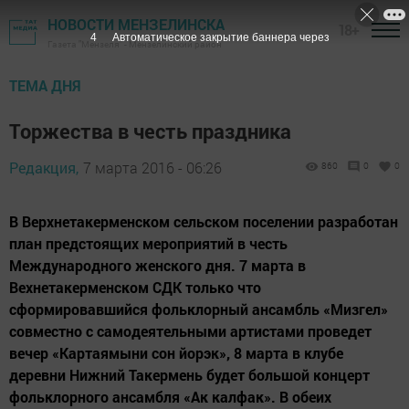
НОВОСТИ МЕНЗЕЛИНСКА
18+
3
Автоматическое закрытие баннера через
Газета "Мензеля" - Мензелинский район
ТЕМА ДНЯ
Торжества в честь праздника
Редакция,
7 марта 2016 - 06:26
860
0
0
В Верхнетакерменском сельском поселении разработан
план предстоящих мероприятий в честь
Международного женского дня. 7 марта в
Вехнетакерменском СДК только что
сформировавшийся фольклорный ансамбль «Мизгел»
совместно с самодеятельными артистами проведет
вечер «Картаямыни сон йорэк», 8 марта в клубе
деревни Нижний Такермень будет большой концерт
фольклорного ансамбля «Ак калфак». В обеих