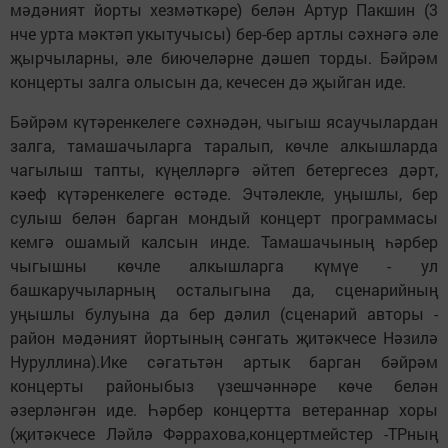
мәдәният йорты хезмәткәре) белән Артур Пакшин (3
нче урта мәктәп укытучысы) бер-бер артлы сәхнәгә әле
җырчыларны, әле биючеләрне дәшеп торды. Бәйрәм
концерты залга олысын да, кечесен дә җыйган иде.
Бәйрәм күтәренкелеге сәхнәдән, чыгыш ясаучылардан
залга, тамашачыларга таралып, көчле алкышларда
чагылыш тапты, күңелләргә әйтеп бетергесез дәрт,
кәеф күтәренкелеге өстәде. Эчтәлекле, уңышлы, бер
сулыш белән барган мондый концерт программасы
кемгә ошамый калсын инде. Тамашачының һәрбер
чыгышны көчле алкышларга күмүе - ул
башкаручыларның осталыгына да, сценарийның
уңышлы булуына да бер дәлил (сценарий авторы -
район мәдәният йортының сәнгать җитәкчесе Нәзилә
Нуруллина).Ике сәгатьтән артык барган бәйрәм
концерты районыбыз үзешчәннәре көче белән
әзерләнгән иде. Һәрбер концертта ветераннар хоры
(җитәкчесе Ләйлә Фәррахова,концертмейстер -ТРның