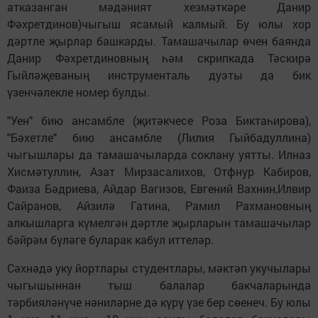
атказанган мәдәният хезмәткәре Данир
Фәхретдинов)чыгыш ясамый калмый. Бу юлы хор
дәртле җырлар башкарды. Тамашачылар өчен баянда
Данир Фәхретдиновның һәм скрипкада Тәскирә
Гыйләҗеваның инструменталь дуэты да бик
үзенчәлекле номер булды.
"Уен" бию ансамбле (җитәкчесе Роза Биктаһирова),
"Бәхетле" бию ансамбле (Лилия Гыйбадуллина)
чыгышлары да тамашачыларда соклану уятты. Илназ
Хисмәтуллин, Азат Мирзасалихов, Отфнур Кабиров,
Фаиза Бәдриева, Айдар Вагизов, Евгений Вахнин,Илвир
Сайранов, Айзилә Гатина, Рамил Рахмановның
алкышларга күмелгән дәртле җырларын тамашачылар
бәйрәм бүләге буларак кабул иттеләр.
Сәхнәдә уку йортлары студентлары, мәктәп укучылары
чыгышыннан тыш балалар бакчаларында
тәрбияләнүче нәниләрне дә күрү үзе бер сөенеч. Бу юлы