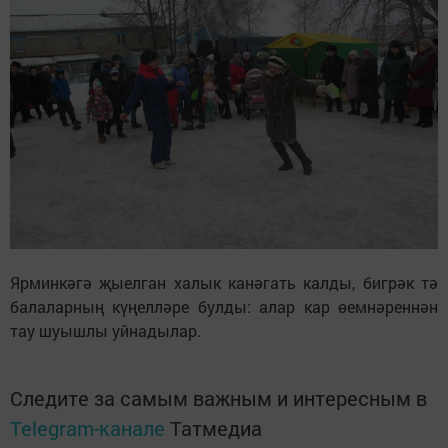
Ярминкәгә җыелган халык канәгать калды, бигрәк тә
балаларның күңелләре булды: алар кар өемнәреннән
тау шуышлы уйнадылар.
Следите за самым важным и интересным в
Telegram-канале
Татмедиа