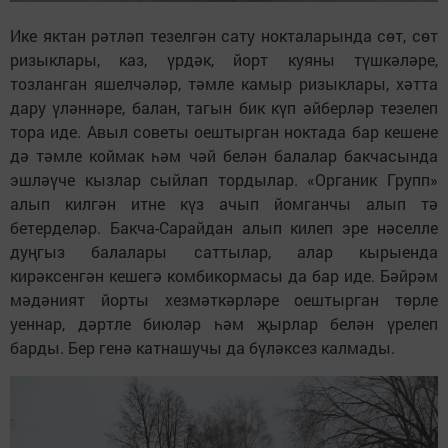
Ике яктан рәтләп тезелгән сату нокталарында сөт, сөт
ризыклары, каз, үрдәк, йорт куяны түшкәләре,
тозланган яшелчәләр, тәмле камыр ризыклары, хәтта
дару үләннәре, балан, тагын бик күп әйберләр тезелеп
тора иде. Авыл советы оештырган ноктада бар кешене
дә тәмле коймак һәм чәй белән балалар бакчасында
эшләүче кызлар сыйлап тордылар. «Органик Групп»
алып килгән итне күз ачып йомганчы алып тә
бетерделәр. Бакча-Сарайдан алып килеп эре нәселле
дуңгыз балалары саттылар, алар кырыенда
кирәксенгән кешегә комбикормасы да бар иде. Бәйрәм
мәдәният йорты хезмәткәрләре оештырган төрле
уеннар, дәртле биюләр һәм җырлар белән үрелеп
барды. Бер генә катнашучы да бүләксез калмады.