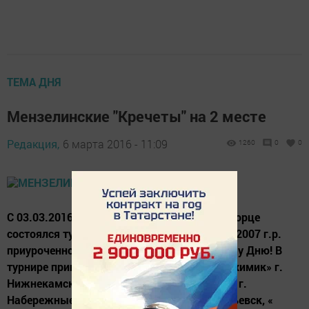
ТЕМА ДНЯ
Мензелинские "Кречеты" на 2 месте
Редакция,
6 марта 2016 - 11:09
1260
0
0
С 03.03.2016. по 06.03.2016 г. в ледовом дворце
состоялся турнир по хоккею среди юношей 2007 г.р.
приуроченное к Международному Женскому Дню! В
турнире приняли участие 6 команд: «Нефтехимик» г.
Нижнекамск , «Ак Буре» г. Казань, «Челны» г.
Набережные Челны, «Нефтяник» г. Альметьевск, «