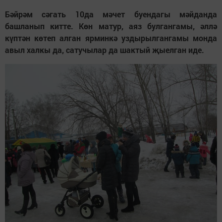
Бәйрәм сәгать 10да мәчет буендагы мәйданда
башланып китте. Көн матур, аяз булгангамы, әллә
күптән көтеп алган ярминкә уздырылгангамы монда
авыл халкы да, сатучылар да шактый җыелган иде.