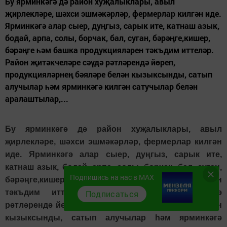
Бу ярминкәгә дә район хуҗалыклары, авыл
җирлекләре, шәхси эшмәкәрләр, фермерлар килгән иде.
Ярминкәгә алар сыер, дуңгыз, сарык ите, катнаш азык,
бодай, арпа, солы, борчак, бал, суган, бәрәңге,кишер,
бәрәңге һәм башка продукцияләрен тәкъдим иттеләр.
Район җитәкчеләре сәүдә рәтләрендә йөреп,
продукцияләрнең бәяләре белән кызыксынды, сатып
алучылар һәм ярминкәгә килгән сатучылар белән
аралаштылар,...
Бу ярминкәгә дә район хуҗалыклары, авыл
җирлекләре, шәхси эшмәкәрләр, фермерлар килгән
иде. Ярминкәгә алар сыер, дуңгыз, сарык ите,
катнаш азык, бодай, арпа, солы, борчак, бал, суган,
Подпишись на нас в MAX
бәрәңге,кишер, бәрәңге һәм башка продукцияләрен
тәкъдим иттеләр. Район җитәкчеләре сәүдә
Подписаться
рәтләрендә йөреп, продукцияләрнең бәяләре белән
кызыксынды, сатып алучылар һәм ярминкәгә