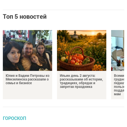
Топ 5 новостей
Юлия и Вадим Петровы из
Ильин день 2 августа:
Всемир
Мензелинска рассказали о
рассказываем об истории,
грудног
семье и бизнесе
традициях, обрядах и
педиатр
запретах праздника
пользе 
поддер
мам
ГОРОСКОП