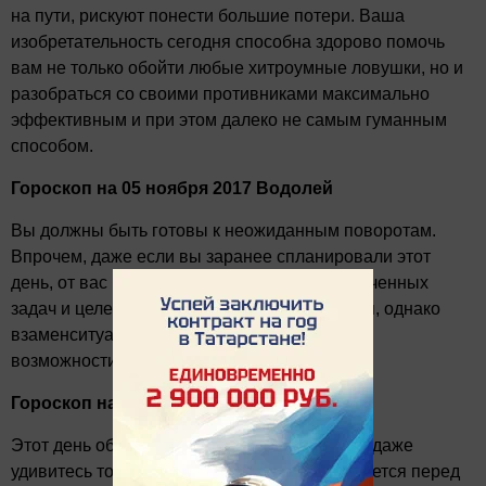
на пути, рискуют понести большие потери. Ваша
изобретательность сегодня способна здорово помочь
вам не только обойти любые хитроумные ловушки, но и
разобраться со своими противниками максимально
эффективным и при этом далеко не самым гуманным
способом.
Гороскоп на 05 ноября 2017 Водолей
Вы должны быть готовы к неожиданным поворотам.
Впрочем, даже если вы заранее спланировали этот
день, от вас не требуется отказаться отнамеченных
задач и целей.Ваши планы могут измениться, однако
взаменситуация откроет перед вами новые
возможности.
Гороскоп на 05 ноября 2017 Рыбы
Этот день обещает быть очень удачным. Вы даже
удивитесь тому, сколько возможностей откроется перед