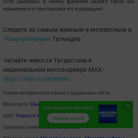
Если ошиблись в имени, фамилии нашего героя, мы
извиняемся и приглашаем его в редакцию.
Следите за самым важным и интересным в
Telegram-канале
Татмедиа
Читайте новости Татарстана в
национальном мессенджере MАХ:
https://max.ru/tatmedia
Самое интересное в наших социальных сетях:
ВКонтакте:
Мензелинск news - Мензеля-информ
Подпишись на нас в MAX
MAX:
Новости Мензелинска - Мензеля онлайн
Подписаться
Одноклассники:
ok.ru/menzelinsk