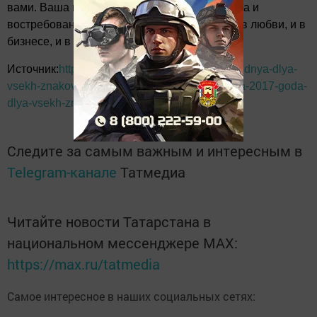
вами. Ваша напористость будет благоприятна и
востребована для успеха в любых делах - и в любви, и в
бизнесе, и в карьере.
Источник:
http://prostotak.net/goroskop-na-segodnya-dlya-
vsekh-znakov-zodiaka/goroskop-na-5-noyabrya-2017-goda-
dlya-vsekh-znakov-zodiaka.html
Следите за самым важным и интересным в
Telegram-канале
Татмедиа
Читайте новости Татарстана в
национальном мессенджере MАХ:
https://max.ru/tatmedia
Самое интересное в наших социальных сетях: