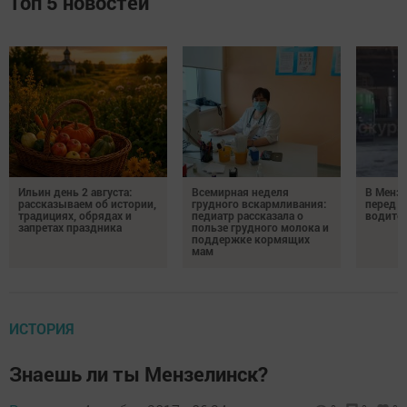
Топ 5 новостей
Ильин день 2 августа:
Всемирная неделя
В Менз
рассказываем об истории,
грудного вскармливания:
перед с
традициях, обрядах и
педиатр рассказала о
водител
запретах праздника
пользе грудного молока и
поддержке кормящих
мам
ИСТОРИЯ
Знаешь ли ты Мензелинск?