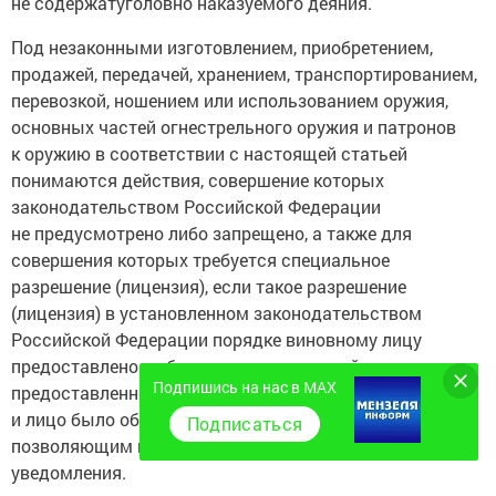
не содержатуголовно наказуемого деяния.
Под незаконными изготовлением, приобретением,
продажей, передачей, хранением, транспортированием,
перевозкой, ношением или использованием оружия,
основных частей огнестрельного оружия и патронов
к оружию в соответствии с настоящей статьей
понимаются действия, совершение которых
законодательством Российской Федерации
не предусмотрено либо запрещено, а также для
совершения которых требуется специальное
разрешение (лицензия), если такое разрешение
(лицензия) в установленном законодательством
Российской Федерации порядке виновному лицу
предоставлено не было, а также если действие
Подпишись на нас в MAX
предоставленного разрешения (лицензии) прекращено
и лицо было об этом уведомлено любым способом,
Подписаться
позволяющим подтвердить факт получения
уведомления.