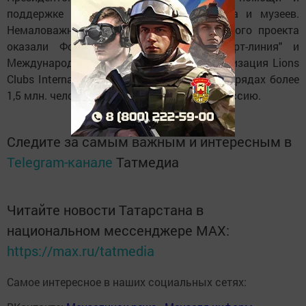
поддержке деятелей культуры, искусства и музеев.
Немаловажную роль в осуществлении этого проекта
оказали Фонд поддержки искусств "Арт-линия" и
Международная благотворительная организация Lions
Clubs International, объединяющая в своих рядах более
1,5 млн. человек в 206 странах, включая Россию.
Следите за самым важным и интересным в
Telegram-канале
Татмедиа
Читайте новости Татарстана в
национальном мессенджере MАХ:
https://max.ru/tatmedia
Самое интересное в наших социальных сетях: