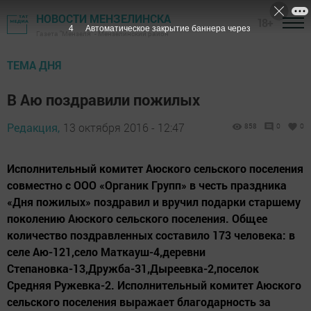
НОВОСТИ МЕНЗЕЛИНСКА
18+
3
Автоматическое закрытие баннера через
Газета "Мензеля" - Мензелинский район
ТЕМА ДНЯ
В Аю поздравили пожилых
Редакция,
13 октября 2016 - 12:47
858
0
0
Исполнительный комитет Аюского сельского поселения
совместно с ООО «Органик Групп» в честь праздника
«Дня пожилых» поздравил и вручил подарки старшему
поколению Аюского сельского поселения. Общее
количество поздравленных составило 173 человека: в
селе Аю-121,село Маткауш-4,деревни
Степановка-13,Дружба-31,Дыреевка-2,поселок
Средняя Ружевка-2. Исполнительный комитет Аюского
сельского поселения выражает благодарность за