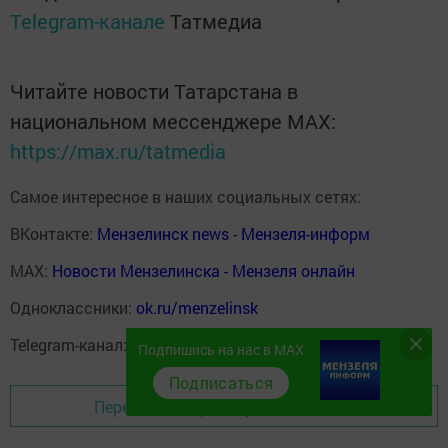
Telegram-канале
Татмедиа
Читайте новости Татарстана в
национальном мессенджере MАХ:
https://max.ru/tatmedia
Самое интересное в наших социальных сетях:
ВКонтакте:
Мензелинск news - Мензеля-информ
MAX:
Новости Мензелинска - Мензеля онлайн
Одноклассники:
ok.ru/menzelinsk
Telegram-канал:
Мензелинск news - Мензеля-информ
Подпишись на нас в MAX
Подписаться
Перейти на страницу новости