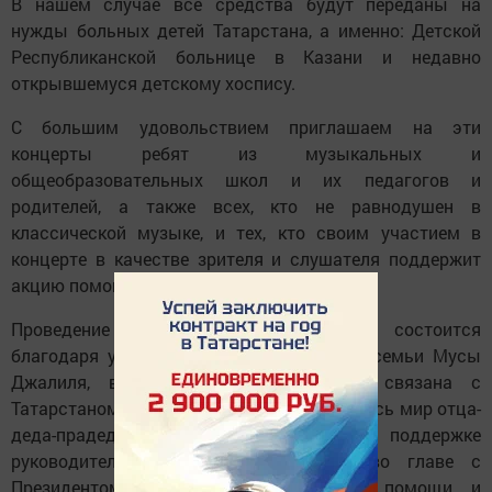
В нашем случае все средства будут переданы на
нужды больных детей Татарстана, а именно: Детской
Республиканской больнице в Казани и недавно
открывшемуся детскому хоспису.
С большим удовольствием приглашаем на эти
концерты ребят из музыкальных и
общеобразовательных школ и их педагогов и
родителей, а также всех, кто не равнодушен в
классической музыке, и тех, кто своим участием в
концерте в качестве зрителя и слушателя поддержит
акцию помощи больным детям .
Проведение этого музыкального турне состоится
благодаря усилиям молодого поколения семьи Мусы
Джалиля, вся жизнь которых тесно связана с
Татарстаном и памятью знаменитого на весь мир отца-
деда-прадеда, при доброй и значимой поддержке
руководителей Республики Татарстан во главе с
Президентом, а также при большой помощи и