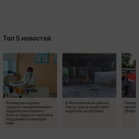
Топ 5 новостей
Всемирная неделя
В Мензелинском районе
Геннад
грудного вскармливания:
перед судом предстанет
уверенн
педиатр рассказала о
водитель погрузчика
убороч
пользе грудного молока и
поддержке кормящих
мам