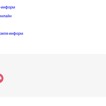
я-информ
онлайн
нзеля-информ