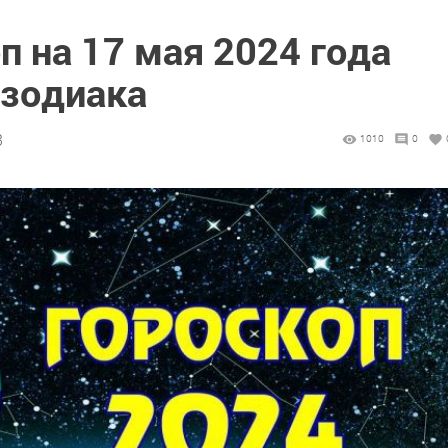
п на 17 мая 2024 года
 зодиака
3
1010
0