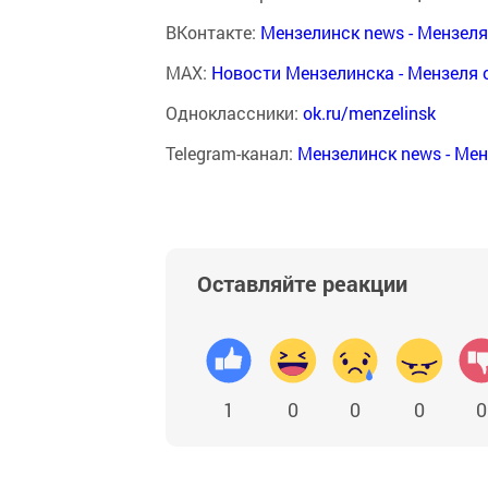
ВКонтакте:
Мензелинск news - Мензел
MAX:
Новости Мензелинска - Мензеля 
Одноклассники:
ok.ru/menzelinsk
Telegram-канал:
Мензелинск news - Ме
Оставляйте реакции
1
0
0
0
0