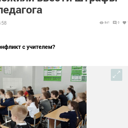
педагога
5:58
841
0
онфликт с учителем?