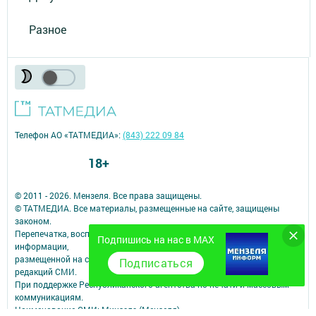
Разное
Телефон АО «ТАТМЕДИА»:
(843) 222 09 84
18+
© 2011 - 2026. Мензеля. Все права защищены.
© ТАТМЕДИА. Все материалы, размещенные на сайте, защищены
законом.
Перепечатка, воспроизведение и распространение в любом объеме
Подпишись на нас в MAX
информации,
размещенной на сайте, возможна только с письменного согласия
Подписаться
редакций СМИ.
При поддержке Республиканского агентства по печати и массовым
коммуникациям.
Наименование СМИ: Минзэлэ (Мензеля)