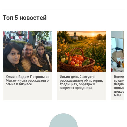
Топ 5 новостей
Юлия и Вадим Петровы из
Ильин день 2 августа:
Всемир
Мензелинска рассказали о
рассказываем об истории,
грудног
семье и бизнесе
традициях, обрядах и
педиатр
запретах праздника
пользе 
поддер
мам