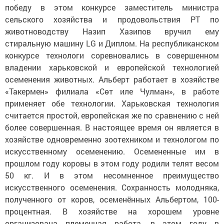
победу в этом конкурсе заместитель министра
сельского хозяйства и продовольствия РТ по
животноводству Назип Хазипов вручил ему
стиральную машину LG и Диплом. На республиканском
конкурсе технологи соревновались в совершенном
владении харьковской и европейской технологией
осеменения животных. Альберт работает в хозяйстве
«Такермен» филиала «Сөт иле Чулман», в работе
применяет обе технологии. Харьковская технология
считается простой, европейская же по сравнению с ней
более совершенная. В настоящее время он является в
хозяйстве одновременно зоотехником и технологом по
искусственному осеменению. Осемененные им в
прошлом году коровы в этом году родили телят весом
50 кг. И в этом несомненное преимущество
искусственного осеменения. Сохранность молодняка,
полученного от коров, осеменённых Альбертом, 100-
процентная. В хозяйстве на хорошем уровне
организована племенная работа, в этом году в