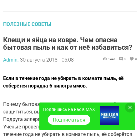
ПОЛЕЗНЫЕ СОВЕТЫ
Клещи и яйца на ковре. Чем опасна
бытовая пыль и как от неё избавиться?
Admin,
30 августа 2018 - 06:08
1441
0
0
Если в течение года не убирать в комнате пыль, её
соберётся порядка 6 килограммов.
Почему бытовая пыль так страшна и как от неё
Подпишись на нас в MAX
защититься, выяснял «АиФ-Красноярск».
Подруга аллергии
Подписаться
Учёные провели эксперимент и выяснили: если в
течение года не убирать в комнате пыль, её соберётся