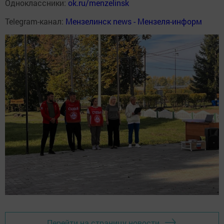
Одноклассники:
ok.ru/menzelinsk
Telegram-канал:
Мензелинск news - Мензеля-информ
Перейти на страницу новости