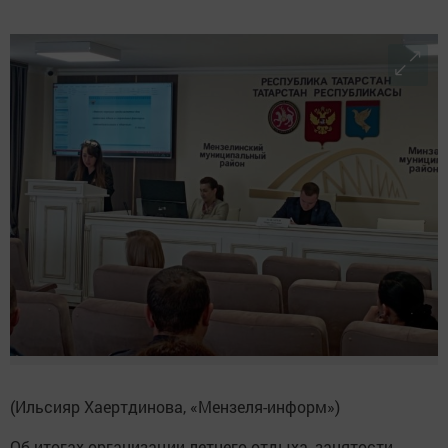
(Ильсияр Хаертдинова, «Мензеля-информ»)
Об итогах организации летнего отдыха, занятости