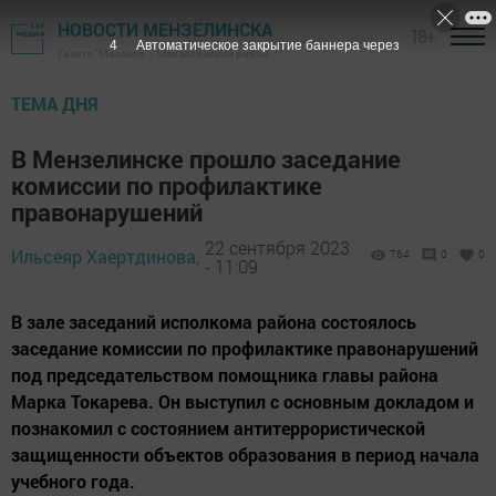
НОВОСТИ МЕНЗЕЛИНСКА
18+
3
Автоматическое закрытие баннера через
Газета "Мензеля" - Мензелинский район
ТЕМА ДНЯ
В Мензелинске прошло заседание
комиссии по профилактике
правонарушений
22 сентября 2023
Ильсеяр Хаертдинова,
764
0
0
- 11:09
В зале заседаний исполкома района состоялось
заседание комиссии по профилактике правонарушений
под председательством помощника главы района
Марка Токарева. Он выступил с основным докладом и
познакомил с состоянием антитеррористической
защищенности объектов образования в период начала
учебного года.