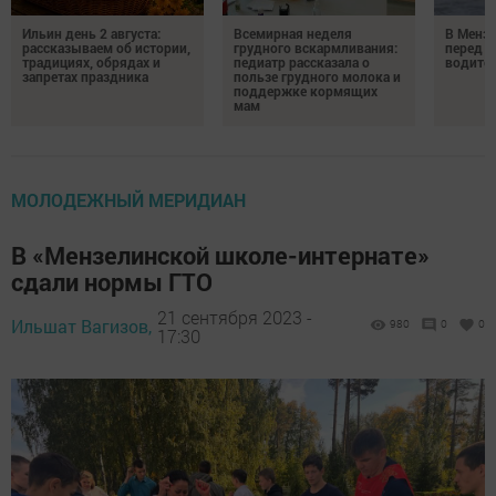
Ильин день 2 августа:
Всемирная неделя
В Менз
рассказываем об истории,
грудного вскармливания:
перед с
традициях, обрядах и
педиатр рассказала о
водител
запретах праздника
пользе грудного молока и
поддержке кормящих
мам
МОЛОДЕЖНЫЙ МЕРИДИАН
В «Мензелинской школе-интернате»
сдали нормы ГТО
21 сентября 2023 -
Ильшат Вагизов,
980
0
0
17:30