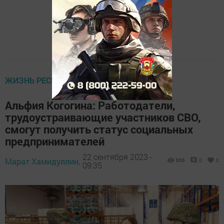
ЖИЗНЬ РЕСПУБЛИКИ
Альфия Когогина: Работодатели,
трудоустраивающие участников СВО,
смогут получить статус социальных
предпринимателей
22 сентября 2023 -
Марат Хамидуллин,
866
0
0
09:35