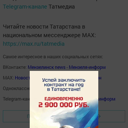
Telegram-канале
Татмедиа
Читайте новости Татарстана в
национальном мессенджере MАХ:
https://max.ru/tatmedia
Самое интересное в наших социальных сетях:
ВКонтакте:
Мензелинск news - Мензеля-информ
MAX:
Новости Мензелинска - Мензеля онлайн
Одноклассники:
ok.ru/menzelinsk
Telegram-канал:
Мензелинск news - Мензеля-информ
Перейти на страницу новости