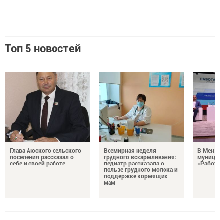
Топ 5 новостей
Глава Аюского сельского
Всемирная неделя
В Менз
поселения рассказал о
грудного вскармливания:
муници
себе и своей работе
педиатр рассказала о
«Работа
пользе грудного молока и
поддержке кормящих
мам