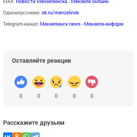
MAX:
Новости Мензелинска - Мензеля онлайн
Одноклассники:
ok.ru/menzelinsk
Telegram-канал:
Мензелинск news - Мензеля-информ
Оставляйте реакции
0
0
0
0
0
Расскажите друзьям