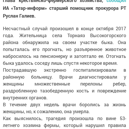
глава крестьянско-фермерского хозяйства,
сообщил
ИА «Татар-информ» старший помощник прокурора РТ
Руслан Галиев.
Несчастный случай произошел в конце октября 2017
года. Жительница села Торнаяз Высокогорского
района обнаружила на своем участке быка. Она
попыталась его прогнать, но разъяренное животное
набросилось на пенсионерку и затоптало ее. Отогнать
быка удалось соседу лишь спустя некоторое время.
Пострадавшую экстренно госпитализировали в
районную больницу. Врачи диагностировали у
женщины множественные переломы ребер,
раздробленную тазобедренную кость и повреждение
внутренних органов.
В течение двух недель врачи боролись за жизнь
женщины, но, к сожалению, она умерла.
Как выяснилось, трагедия произошла по вине 53-
летнего хозяина фермы, который нарушил правила