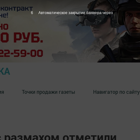
5
Автоматическое закрытие баннера через
КА
ия
Точки продажи газеты
Навигатор по сайту
с размахом отметили