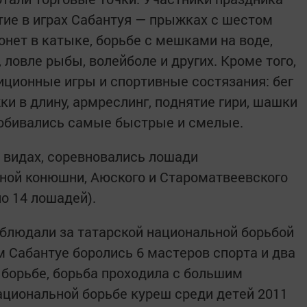
тие в играх Сабантуя — прыжках с шестом
монет в катыке, борьбе с мешками на воде,
 ловле рыбы, волейболе и других. Кроме того,
иционные игры и спортивные состязания: бег
и в длину, армреслинг, поднятие гири, шашки
добивались самые быстрые и смелые.
 видах, соревновались лошади
ной конюшни, Аюского и Староматвеевского
о 14 лошадей).
аблюдали за татарской национальной борьбой
м Сабантуе боролись 6 мастеров спорта и два
 борьбе, борьба проходила с большим
ациональной борьбе куреш среди детей 2011