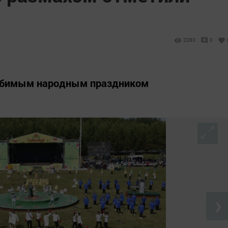
2083
0
любимым народным праздником
❯