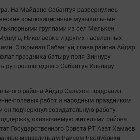
тра. На Майдане Сабантуя развернулись
ические композиционные музыкальные
льклорными группами из сел Мелькен,
Мушуга, Николаевка и других населенных
ами. Открывая Сабантуй, глава района Айдар
 флаг праздника батыру поля Зиннуру
тыру прошлогоднего Сабантуя Ильнару
льного района Айдар Салахов поздравил
нне-полевых работ и народным праздником
и он подчеркнул созидательную работу
 поддержку, оказываемую жителями района
ат Государственного Совета РТ Азат Хамаев
ованное мензелинцам Раисом Республики