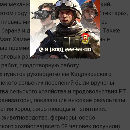
ан механизатор хозяйства «Заиковский»
этом году провел яровой сев на 2277 гектарах,
 письмо министра сельского хозяйства
о барана и денежное вознаграждение. Также
 Азат Хамаев вручили благодарственные
ные премии руководителям хозяйств
полевых работ. За большую помощь
 работ, плодотворную работу
х пунктов руководителям Кадряковского,
нского сельских поселений были вручены
ва сельского хозяйства и продовольствия РТ
ханизаторы, показавшие высокие результаты
ения коров, животноводы и телятники,
 животноводстве, фермеры, особо
кого хозяйства(всего 68 человек получили)