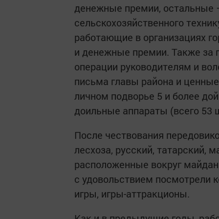
денежные премии, остальные 
сельскохозяйственного технику
работающие в организациях го
и денежные премии. Также за
операции руководителям и во
письма главы района и ценные
личном подворье 5 и более до
доильные аппараты (всего 53 
После чествования передовико
лесхоза, русский, татарский, 
расположенные вокруг майдана
с удовольствием посмотрели 
игры, игры-аттракционы.
Как и в предыдущие годы, раб