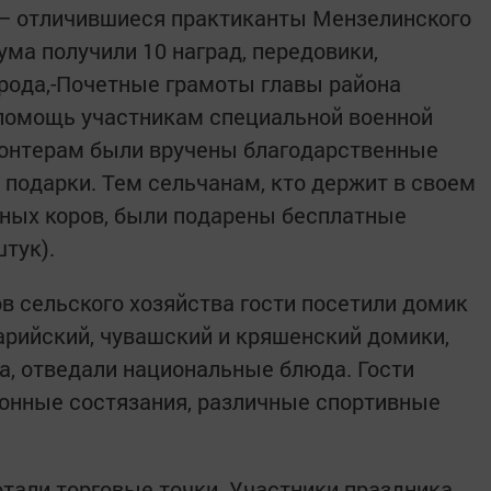
— отличившиеся практиканты Мензелинского
ма получили 10 наград, передовики,
рода,-Почетные грамоты главы района
 помощь участникам специальной военной
лонтерам были вручены благодарственные
 подарки. Тем сельчанам, кто держит в своем
йных коров, были подарены бесплатные
штук).
в сельского хозяйства гости посетили домик
марийский, чувашский и кряшенский домики,
, отведали национальные блюда. Гости
конные состязания, различные спортивные
отали торговые точки. Участники праздника