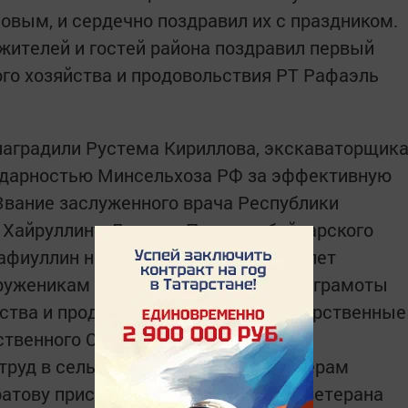
вым, и сердечно поздравил их с праздником.
жителей и гостей района поздравил первый
го хозяйства и продовольствия РТ Рафаэль
наградили Рустема Кириллова, экскаваторщик
одарностью Минсельхоза РФ за эффективную
 Звание заслуженного врача Республики
Хайруллину. Депутат Подгорнобайларского
афиуллин награжден медалью «100 лет
труженикам были вручены Почетные грамоты
ства и продовольствия РТ и благодарственные
твенного Совета Татарстана. Также
труд в сельском хозяйстве пенсионерам
атову присвоено звание почетного ветерана