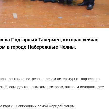
села Подгорный Такермен, которая сейчас
вом в городе Набережные Челны.
прошла теплая встреча с членом литературно-творческого
и
цей
, самодеятельным композитором, автором-исполнителем
а картин, написанных самой Фаридой ханум.