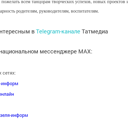
 пожелать всем танцорам творческих успехов, новых проектов 
рность родителям, руководителям, воспитателям.
интересным в
Telegram-канале
Татмедиа
в национальном мессенджере MАХ:
 сетях:
я-информ
онлайн
нзеля-информ