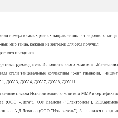
или номера в самых разных направлениях - от народного танца
бный мир танца, каждый из зрителей для себя получил
расного праздника.
ратился руководитель Исполнительного комитета г.Мензелинс
валя стали танцевальные коллективы "Уен"
г
имназия, "Чишма
, ДОУ 3, ДОУ 4, ДОУ 7, ДОУ 8, ДОУ 11.
ственные письма Исполнительного комитета ММР и сертификат
ва (ООО «Лига"), О.Ф.Иванова ("Электроном"), Р.Г.Каримов
стников А.Д.Леванов (ООО "Изыскатель"). Завершился праздни