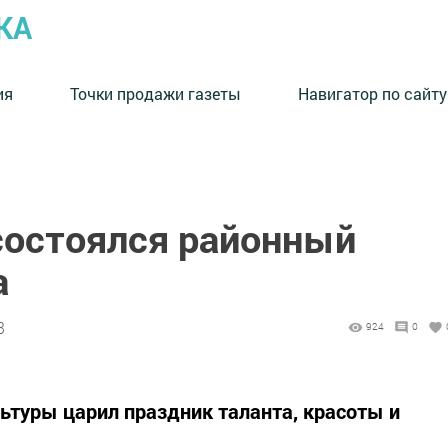
КА
ия
Точки продажи газеты
Навигатор по сайту
состоялся районный
а
3
924
0
льтуры царил праздник таланта, красоты и