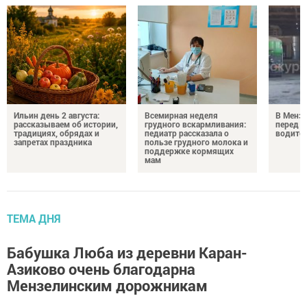
Ильин день 2 августа:
Всемирная неделя
В Менз
рассказываем об истории,
грудного вскармливания:
перед с
традициях, обрядах и
педиатр рассказала о
водител
запретах праздника
пользе грудного молока и
поддержке кормящих
мам
ТЕМА ДНЯ
Бабушка Люба из деревни Каран-
Азиково очень благодарна
Мензелинским дорожникам