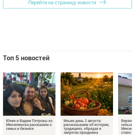
Перейти на страницу новости
Топ 5 новостей
Юлия и Вадим Петровы из
Ильин день 2 августа:
Верхне
Мензелинска рассказали о
рассказываем об истории,
сельско
семье и бизнесе
традициях, обрядах и
Мензели
запретах праздника
стало п