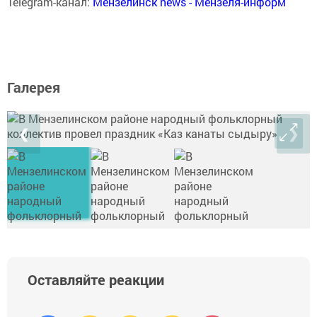
Telegram-канал:
Мензелинск news - Мензеля-информ
Галерея
❮
❯
Оставляйте реакции