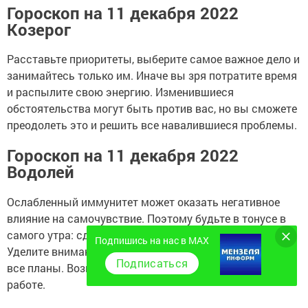
Гороскоп на 11 декабря 2022
Козерог
Расставьте приоритеты, выберите самое важное дело и
занимайтесь только им. Иначе вы зря потратите время
и распылите свою энергию. Изменившиеся
обстоятельства могут быть против вас, но вы сможете
преодолеть это и решить все навалившиеся проблемы.
Гороскоп на 11 декабря 2022
Водолей
Ослабленный иммунитет может оказать негативное
влияние на самочувствие. Поэтому будьте в тонусе в
самого утра: сделайте зарядку, сходите в бассейн.
Подпишись на нас в MAX
Уделите внимание здоровью, иначе придется менять
Подписаться
все планы. Возможно, вам предложат повышение на
работе.