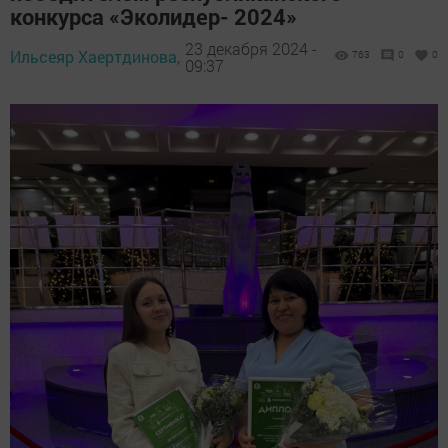
конкурса «Эколидер- 2024»
23 декабря 2024 -
Ильсеяр Хаертдинова,
763
0
0
09:37