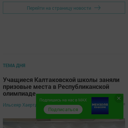
Перейти на страницу новости
ТЕМА ДНЯ
Учащиеся Калтаковской школы заняли
призовые места в Республиканской
олимпиаде
Подпишись на нас в MAX
23 декабря 2024 -
Ильсеяр Хаертдинова,
661
0
0
09:18
Подписаться