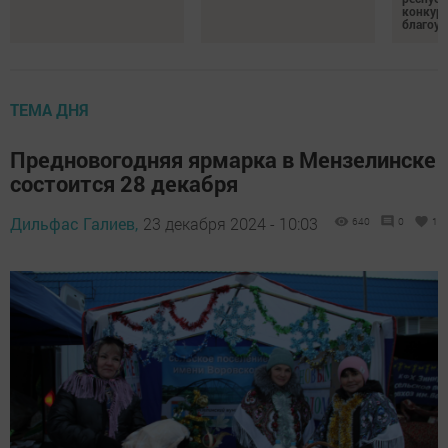
конкурс
благоус
ТЕМА ДНЯ
Предновогодняя ярмарка в Мензелинске
состоится 28 декабря
Дильфас Галиев,
23 декабря 2024 - 10:03
640
0
1