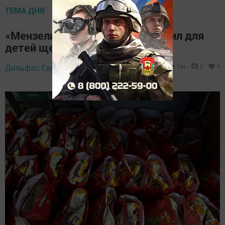
ТЕМА ДНЯ
«Мензелинск-Сервис» подготовил для
детей щедрие подарки
Дильфас Галиев,
23 декабря 2024 - 11:32
744
0
0