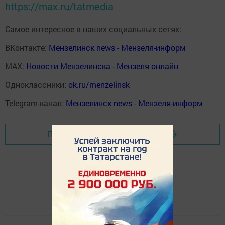
https://max.ru/tatmedia
Самое интересное в наших социальных сетях:
ВКонтакте:
Мензелинск news - Мензеля-информ
MAX:
Новости Мензелинска - Мензеля онлайн
Одноклассники:
ok.ru/menzelinsk
Telegram-канал:
Мензелинск news - Мензеля-информ
Перейти на страницу новости