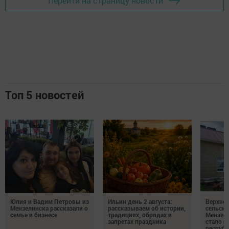
Перейти на страницу новости
Топ 5 новостей
Юлия и Вадим Петровы из
Ильин день 2 августа:
Верхне
Мензелинска рассказали о
рассказываем об истории,
сельско
семье и бизнесе
традициях, обрядах и
Мензели
запретах праздника
стало п
республ