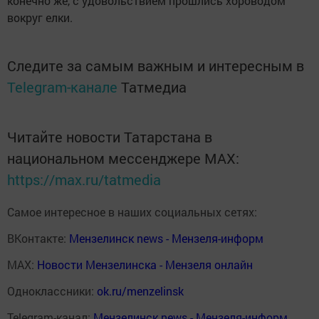
конечно же, с удовольствием прошлись хороводом
вокруг елки.
Следите за самым важным и интересным в
Telegram-канале
Татмедиа
Читайте новости Татарстана в
национальном мессенджере MАХ:
https://max.ru/tatmedia
Самое интересное в наших социальных сетях:
ВКонтакте:
Мензелинск news - Мензеля-информ
MAX:
Новости Мензелинска - Мензеля онлайн
Одноклассники:
ok.ru/menzelinsk
Telegram-канал:
Мензелинск news - Мензеля-информ