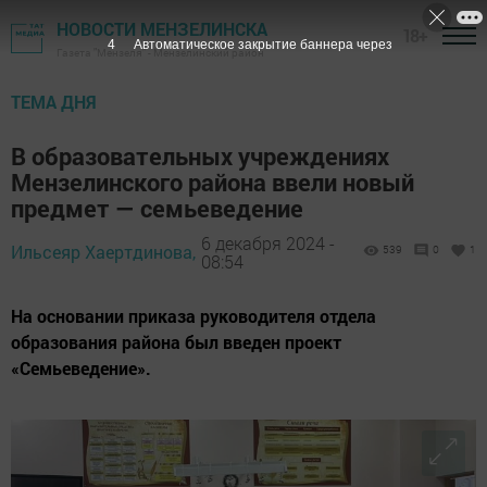
НОВОСТИ МЕНЗЕЛИНСКА
18+
2
Автоматическое закрытие баннера через
Газета "Мензеля" - Мензелинский район
ТЕМА ДНЯ
В образовательных учреждениях
Мензелинского района ввели новый
предмет — семьеведение
6 декабря 2024 -
Ильсеяр Хаертдинова,
539
0
1
08:54
На основании приказа руководителя отдела
образования района был введен проект
«Семьеведение».