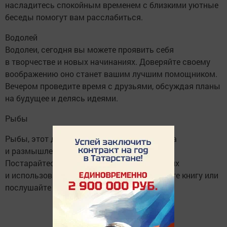
насладитесь спокойным временем с близкими уютные
беседы помогут вам расслабиться.
Водолей
Водолеи, сегодня вы можете проявить себя
в творчестве и новых начинаниях. Доверяйте своему
воображению оно станет вашим лучшим помощником.
Вечером проведите время с друзьями, обсуждая планы
на будущее и делясь идеями.
Рыбы
Рыбы, этот день подходит для самоанализа
и размышлений о своих желаниях и целях.
Постарайтесь найти баланс в своих эмоциях
и использовать вечер для отдыха: почитайте книгу или
послушайте музыку, чтобы расслабиться.