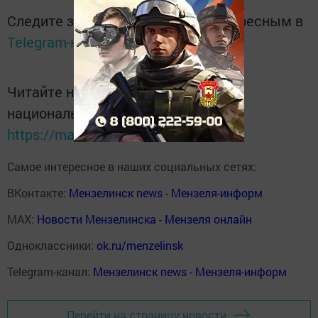
Следите за самым важным и интересным в
Telegram-канале
Татмедиа
Читайте новости Татарстана в
национальном мессенджере MАХ:
https://max.ru/tatmedia
Самое интересное в наших социальных сетях:
ВКонтакте:
Мензелинск news - Мензеля-информ
MAX:
Новости Мензелинска - Мензеля онлайн
Одноклассники:
ok.ru/menzelinsk
Telegram-канал:
Мензелинск news - Мензеля-информ
Перейти на страницу новости