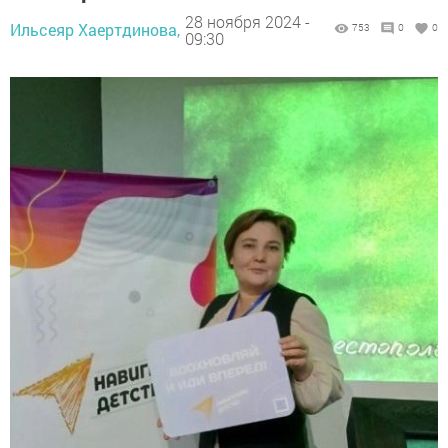
28 ноября 2024 -
Ильсеяр Хаертдинова,
753
0
0
09:30