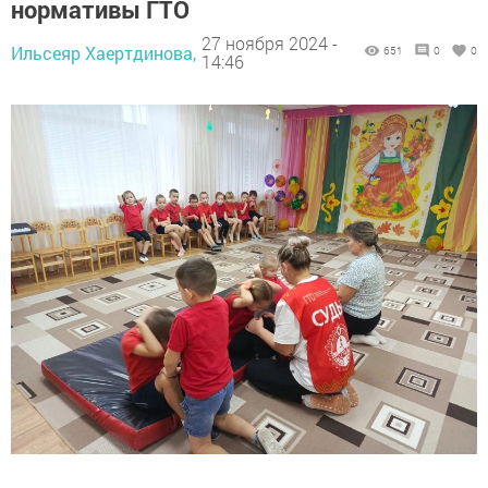
нормативы ГТО
27 ноября 2024 -
Ильсеяр Хаертдинова,
651
0
0
14:46