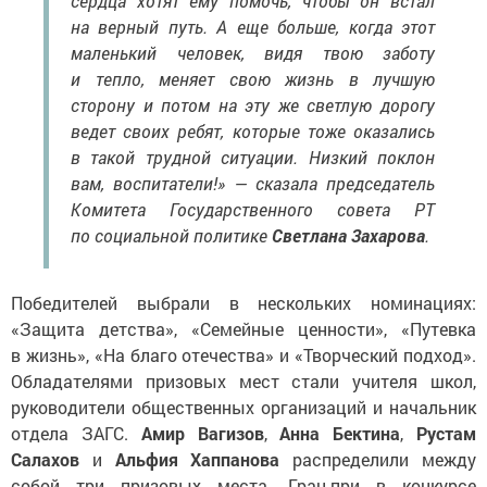
сердца хотят ему помочь, чтобы он встал
на верный путь. А еще больше, когда этот
маленький человек, видя твою заботу
и тепло, меняет свою жизнь в лучшую
сторону и потом на эту же светлую дорогу
ведет своих ребят, которые тоже оказались
в такой трудной ситуации. Низкий поклон
вам, воспитатели!» — сказала председатель
Комитета Государственного совета РТ
по социальной политике
Светлана Захарова
.
Победителей выбрали в нескольких номинациях:
«Защита детства», «Семейные ценности», «Путевка
в жизнь», «На благо отечества» и «Творческий подход».
Обладателями призовых мест стали учителя школ,
руководители общественных организаций и начальник
отдела ЗАГС.
Амир Вагизов
,
Анна Бектина
,
Рустам
Салахов
и
Альфия Хаппанова
распределили между
собой три призовых места. Гран-при в конкурсе