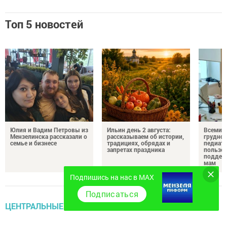
Топ 5 новостей
Юлия и Вадим Петровы из
Ильин день 2 августа:
Всемир
Мензелинска рассказали о
рассказываем об истории,
грудног
семье и бизнесе
традициях, обрядах и
педиатр
запретах праздника
пользе 
поддер
мам
Подпишись на нас в MAX
Подписаться
ЦЕНТРАЛЬНЫЕ НОВОСТИ