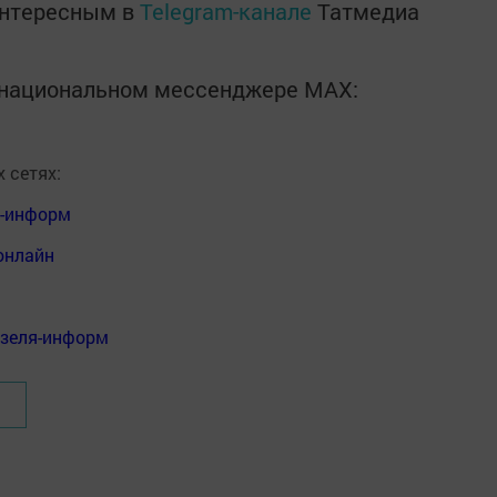
интересным в
Telegram-канале
Татмедиа
в национальном мессенджере MАХ:
 сетях:
я-информ
онлайн
нзеля-информ