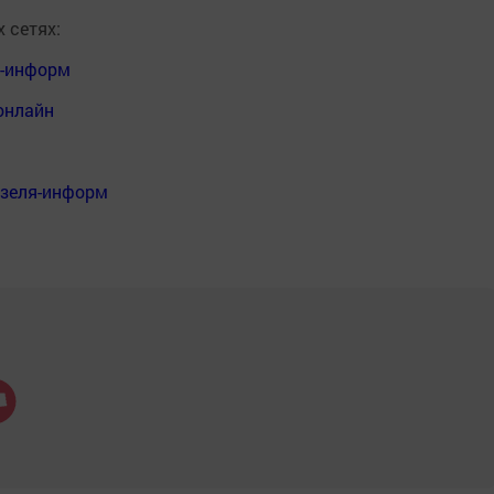
 сетях:
я-информ
онлайн
нзеля-информ