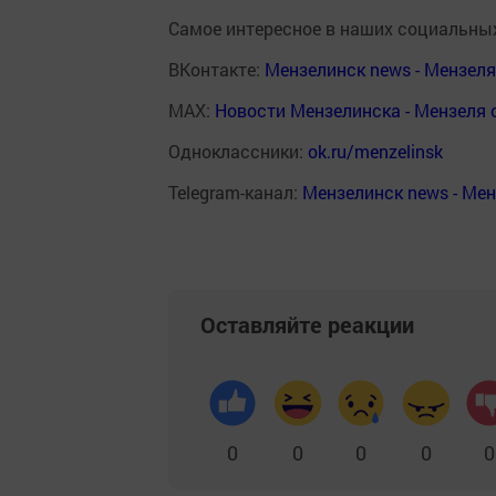
Самое интересное в наших социальных
ВКонтакте:
Мензелинск news - Мензел
MAX:
Новости Мензелинска - Мензеля 
Одноклассники:
ok.ru/menzelinsk
Telegram-канал:
Мензелинск news - Ме
Оставляйте реакции
0
0
0
0
0