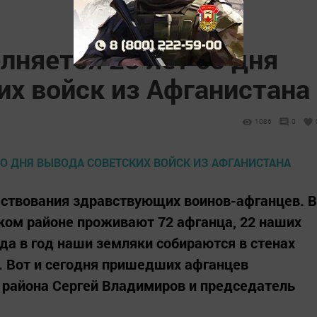
лняется 28 лет со дня
их войск из Афганистана
1086
0
ествования здравствующих воинов-афганцев. В
ком районе проживают 72 афганца, 22 наших
да в год наши земляки собираются в стенах
. Вот и сегодня пришедших афганцев
 района Сергей Владимиров и председатель