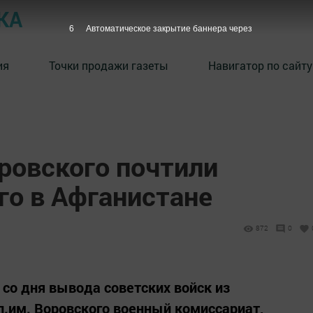
КА
5
Автоматическое закрытие баннера через
ия
Точки продажи газеты
Навигатор по сайту
ровского почтили
го в Афганистане
872
0
 со дня вывода советских войск из
 п.им. Воровского военный комиссариат,