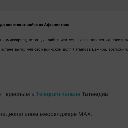
ода советских войск из Афганистана.
й комиссариат, афганцы, работники сельского поселения посетил
нистане выполняя свой воинский долг Латыпова Дамира, возложил
интересным в
Telegram-канале
Татмедиа
в национальном мессенджере MАХ: