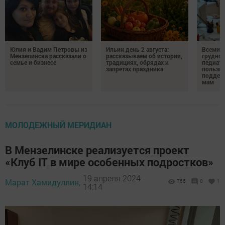
Юлия и Вадим Петровы из
Ильин день 2 августа:
Всемир
Мензелинска рассказали о
рассказываем об истории,
грудног
семье и бизнесе
традициях, обрядах и
педиатр
запретах праздника
пользе 
поддер
мам
МОЛОДЕЖНЫЙ МЕРИДИАН
В Мензелинске реализуется проект
«Клуб IT в мире особенных подростков»
19 апреля 2024 -
Марат Хамидуллин,
755
0
1
14:14