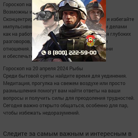
Гороскоп на 20 апреля 2024 Водолей
Возможны изменения в финансовой сфере.
Сконцентрируйтесь на долгосрочных целях и избегайте
импульсивных трат. Занимайтесь текущими делами
как на работе, так и дома. Уделите время для глубоких
разговоров, которые помогут укрепить ваши
отношения. Помните о здоровом образе жизни
и обеспечьте себе достаточный отдых.
Гороскоп на 20 апреля 2024 Рыбы
Среди бытовой суеты найдите время для уединения.
Медитация, прогулка на свежем воздухе или просто
размышления помогут вам найти ответы на ваши
вопросы и получить силы для преодоления трудностей.
Сегодня важно открыто общаться, особенно для пар,
чтобы избежать недоразумений.
Следите за самым важным и интересным в