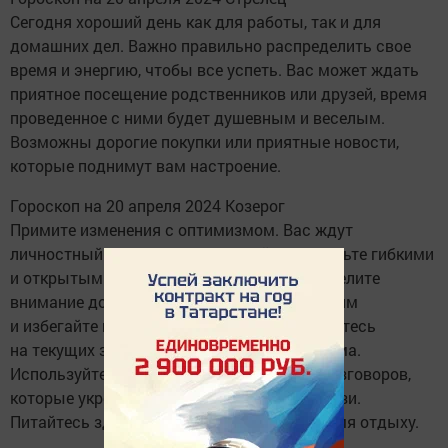
Сегодня хороший день как для работы, так и для
домашних дел. Важно правильно распределить свое
время и энергию, чтобы все успеть. Вас может ждать
приятное посещение родственников или друзей, время
проведенное с ними будет душевным и веселым.
Возможны дорогие покупки или приятные новости,
которые поднимут вам настроение.
Гороскоп на 20 апреля 2024 Козерог
Примите изменения с оптимизмом. Вас ждут
личностный и профессиональный рост, будьте гибкими
и открытыми для новых возможностей. Уделите
внимание долгосрочным финансовым целям
и избегайте импульсивных трат. Фокусируйтесь
на текущих задачах как на работе, так и дома.
Используйте возможность для глубоких разговоров,
которые укрепят ваши эмоциональные связи.
Питайтесь здоровой пищей и уделяйте время отдыху.