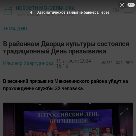
НОВОСТИ МЕНЗЕЛИНСКА
18+
3
Автоматическое закрытие баннера через
Газета "Мензеля" - Мензелинский район
ТЕМА ДНЯ
В районном Дворце культуры состоялся
традиционный День призывника
19 апреля 2024 -
Ильсеяр Хаертдинова,
894
0
0
16:13
В весенний призыв из Мензелинского района уйдут на
прохождение службы 32 человека.