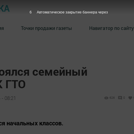
КА
5
Автоматическое закрытие баннера через
ия
Точки продажи газеты
Навигатор по сайту
оялся семейный
К ГТО
 - 08:21
626
0
ся начальных классов.