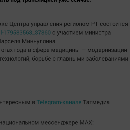
ржке Центра управления регионом РТ состоится
ll-179583563_37860
с участием министра
Марселя Миннуллина.
тогах года в сфере медицины — модернизации
технологий, борьбе с главными заболеваниями
интересным в
Telegram-канале
Татмедиа
в национальном мессенджере MАХ: