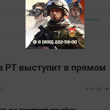
Отправить
Авторизоваться
а РТ выступит в прямом
25
595
0
ть под трансляцией уже сейчас.