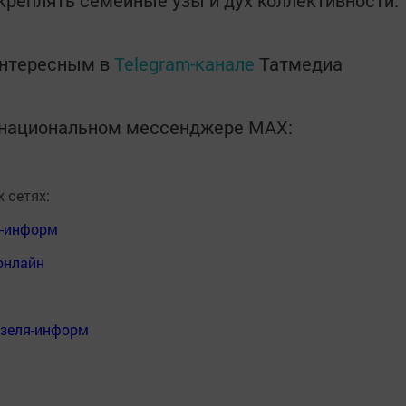
укреплять семейные узы и дух коллективности.
интересным в
Telegram-канале
Татмедиа
в национальном мессенджере MАХ:
 сетях:
я-информ
онлайн
нзеля-информ