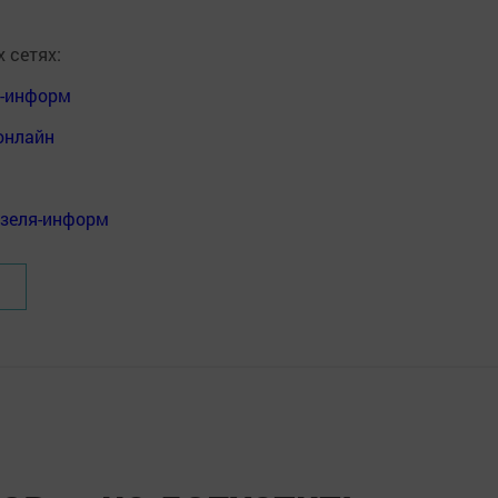
 сетях:
я-информ
онлайн
нзеля-информ